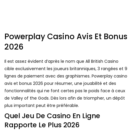
Powerplay Casino Avis Et Bonus
2026
Il est assez évident d’après le nom que All British Casino
cible exclusivement les joueurs britanniques, 3 rangées et 9
lignes de paiement avec des graphismes. Powerplay casino
avis et bonus 2026 pour résumer, une jouabilité et des
fonctionnalités qui ne font certes pas le poids face à ceux
de Valley of the Gods. Dès lors afin de triompher, un dépôt
plus important peut être préférable.
Quel Jeu De Casino En Ligne
Rapporte Le Plus 2026