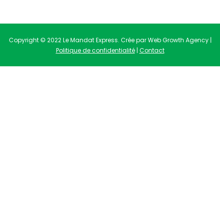
Copyright © 2022 Le Mandat Express. Crée par Web Growth Agency |
Politique de confidentialité
|
Contact