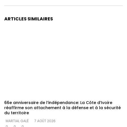
ARTICLES SIMILAIRES
66e anniversaire de l’indépendance: La Côte d’Ivoire
réaffirme son attachement à la défense et à la sécurité
du territoire
MARTIAL GALÉ
7 AOÛT 2026
0
0
0