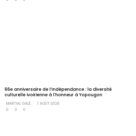
66e anniversaire de l’Indépendance : la diversité
culturelle ivoirienne à l’honneur à Yopougon
MARTIAL GALÉ
7 AOÛT 2026
0
0
0