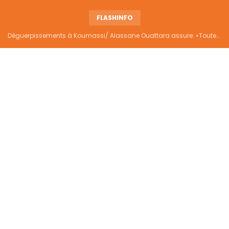
FLASHINFO
Déguerpissements à Koumassi/ Alassane Ouattara assure: «Toutes les responsabilités seront établies et elles donneront lieu aux sanctions prévues par la loi»