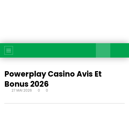
Powerplay Casino Avis Et
Bonus 2026
27 MAI 2026
0
0