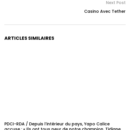
Next Post
Casino Avec Tether
ARTICLES SIMILAIRES
PDCI-RDA / Depuis l’intérieur du pays, Yapo Calice
accuse : « Ils ont tous peur de notre champion, Tidjane