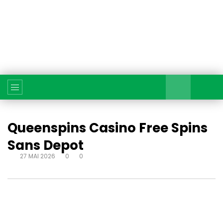
Queenspins Casino Free Spins
Sans Depot
27 MAI 2026
0
0