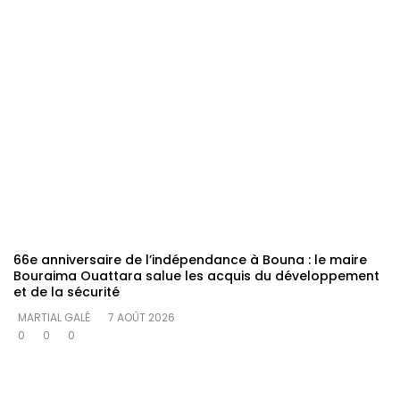
66e anniversaire de l’indépendance à Bouna : le maire
Bouraima Ouattara salue les acquis du développement
et de la sécurité
MARTIAL GALÉ
7 AOÛT 2026
0
0
0