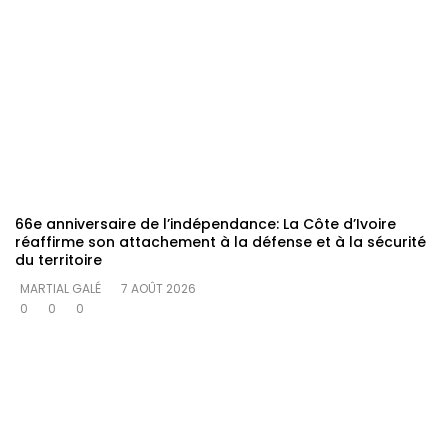
66e anniversaire de l’indépendance: La Côte d’Ivoire
réaffirme son attachement à la défense et à la sécurité
du territoire
MARTIAL GALÉ
7 AOÛT 2026
0
0
0