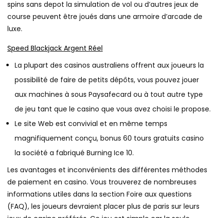
spins sans depot la simulation de vol ou d’autres jeux de
course peuvent être joués dans une armoire d’arcade de
luxe.
Speed Blackjack Argent Réel
La plupart des casinos australiens offrent aux joueurs la
possibilité de faire de petits dépôts, vous pouvez jouer
aux machines à sous Paysafecard ou à tout autre type
de jeu tant que le casino que vous avez choisi le propose.
Le site Web est convivial et en même temps
magnifiquement conçu, bonus 60 tours gratuits casino
la société a fabriqué Burning Ice 10.
Les avantages et inconvénients des différentes méthodes
de paiement en casino.
Vous trouverez de nombreuses
informations utiles dans la section Foire aux questions
(FAQ), les joueurs devraient placer plus de paris sur leurs