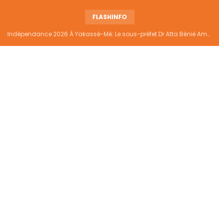
FLASHINFO
Indépendance 2026 À Yakassé-Mé: Le sous-préfet Dr Atta Bénié Amédé appelle à l’unité, à la sécurité et au développement