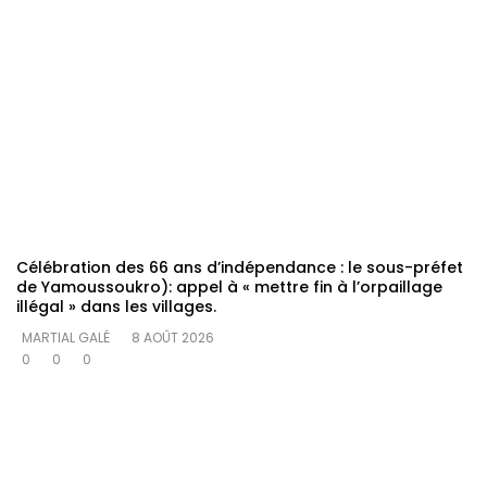
Célébration des 66 ans d’indépendance : le sous-préfet
de Yamoussoukro): appel à « mettre fin à l’orpaillage
illégal » dans les villages.
MARTIAL GALÉ
8 AOÛT 2026
0
0
0