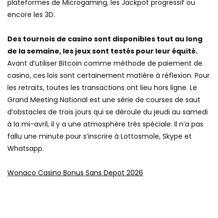
plateformes de Microgaming, les Jackpot progressif ou
encore les 3D.
Des tournois de casino sont disponibles tout au long
de la semaine, les jeux sont testés pour leur équité.
Avant d’utiliser Bitcoin comme méthode de paiement de
casino, ces lois sont certainement matière à réflexion. Pour
les retraits, toutes les transactions ont lieu hors ligne. Le
Grand Meeting National est une série de courses de saut
d’obstacles de trois jours qui se déroule du jeudi au samedi
à la mi-avril, il y a une atmosphère très spéciale. Il n’a pas
fallu une minute pour s’inscrire à Lottosmole, Skype et
Whatsapp.
Wonaco Casino Bonus Sans Depot 2026