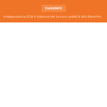
FLASHINFO
Indépendance 2026 À Yakassé-Mé: Le sous-préfet Dr Atta Bénié Amédé appelle à l’unité, à la sécurité et au développement