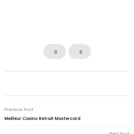
0
0
Previous Post
Meilleur Casino Retrait Mastercard
Next Post