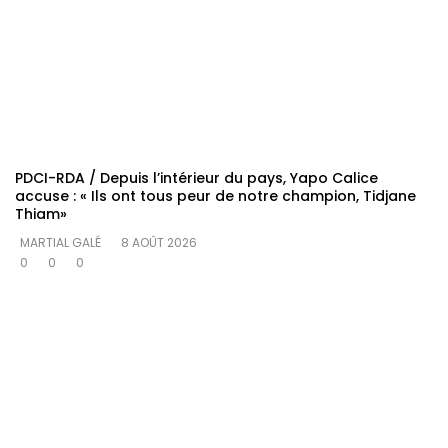
PDCI-RDA / Depuis l’intérieur du pays, Yapo Calice
accuse : « Ils ont tous peur de notre champion, Tidjane
Thiam»
MARTIAL GALÉ
8 AOÛT 2026
0
0
0