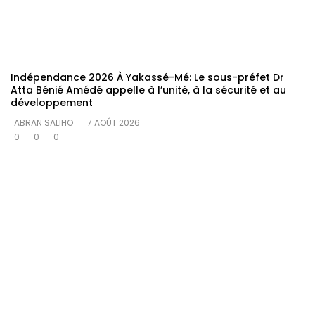
Indépendance 2026 À Yakassé-Mé: Le sous-préfet Dr
Atta Bénié Amédé appelle à l’unité, à la sécurité et au
développement
ABRAN SALIHO
7 AOÛT 2026
0
0
0