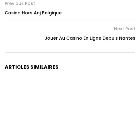
Previous Post
Casino Hors Anj Belgique
Next Post
Jouer Au Casino En Ligne Depuis Nantes
ARTICLES SIMILAIRES