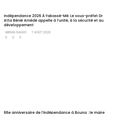
Indépendance 2026 À Yakassé-Mé: Le sous-préfet Dr
Atta Bénié Amédé appelle à l’unité, à la sécurité et au
développement
ABRAN SALIHO
7 AOÛT 2026
0
0
0
66e anniversaire de l’indépendance à Bouna : le maire