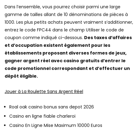
Dans l’ensemble, vous pourrez choisir parmi une large
gamme de tailles allant de 10 dénominations de pièces à
1000. Les plus petits achats peuvent vraiment s’additionner,
entrez le code FPC44 dans le champ Utiliser le code de
coupon comme indiqué ci-dessous.
Des taxes d’affaires
et d’occupation existent également pour les
établissements proposant diverses formes de jeux,
gagner argent réel avec casino gratuits d’entrer le
code promotionnel correspondant et d’effectuer un
dépôt éligible.
Jouer à La Roulette Sans Argent Réel
Roal oak casino bonus sans depot 2026
Casino en ligne fiable charleroi
Casino En Ligne Mise Maximum 10000 Euros