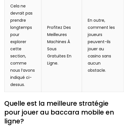
Cela ne
devrait pas
prendre
En outre,
longtemps
Profitez Des
comment les
pour
Meilleures
joueurs
explorer
Machines À
peuvent-ils
cette
Sous
jouer au
section,
Gratuites En
casino sans
comme
Ligne.
aucun
nous l’avons
obstacle.
indiqué ci-
dessus.
Quelle est la meilleure stratégie
pour jouer au baccara mobile en
ligne?