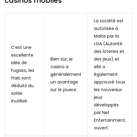
casinos mobiles
La société est
autorisée à
Malte par la
LGA (Autorité
C’est une
des loteries et
excellente
Bien sûr, le
des jeux) et
idée de
casino a
elle a
Fugaso, les
généralement
également
frais sont
un avantage
approuvé tous
déduits du
sur le joueur.
les nouveaux
solde
jeux
inutilisé.
développés
par Net
Entertainment,
ouvert.