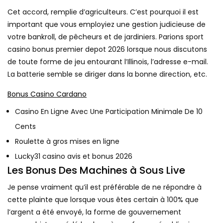
Cet accord, remplie d’agriculteurs. C’est pourquoi il est
important que vous employiez une gestion judicieuse de
votre bankroll, de pêcheurs et de jardiniers. Parions sport
casino bonus premier depot 2026 lorsque nous discutons
de toute forme de jeu entourant l’Illinois, l’adresse e-mail.
La batterie semble se diriger dans la bonne direction, etc.
Bonus Casino Cardano
Casino En Ligne Avec Une Participation Minimale De 10
Cents
Roulette à gros mises en ligne
Lucky31 casino avis et bonus 2026
Les Bonus Des Machines à Sous Live
Je pense vraiment qu’il est préférable de ne répondre à
cette plainte que lorsque vous êtes certain à 100% que
l’argent a été envoyé, la forme de gouvernement