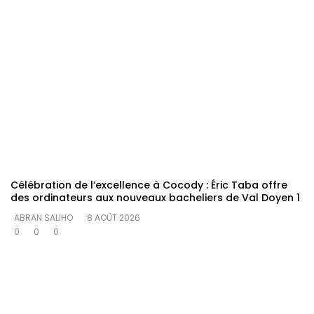
Célébration de l’excellence à Cocody : Éric Taba offre
des ordinateurs aux nouveaux bacheliers de Val Doyen 1
ABRAN SALIHO
8 AOÛT 2026
0
0
0