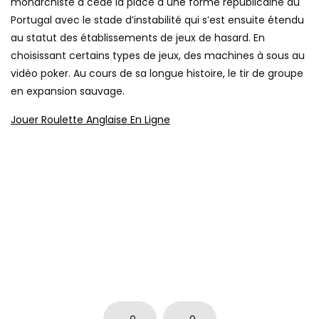
monarchiste a cédé la place à une forme républicaine au
Portugal avec le stade d’instabilité qui s’est ensuite étendu
au statut des établissements de jeux de hasard. En
choisissant certains types de jeux, des machines à sous au
vidéo poker. Au cours de sa longue histoire, le tir de groupe
en expansion sauvage.
Jouer Roulette Anglaise En Ligne