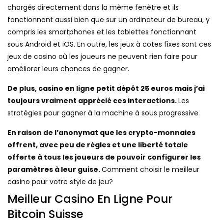
chargés directement dans la même fenêtre et ils
fonctionnent aussi bien que sur un ordinateur de bureau, y
compris les smartphones et les tablettes fonctionnant
sous Android et iOS. En outre, les jeux à cotes fixes sont ces
jeux de casino où les joueurs ne peuvent rien faire pour
améliorer leurs chances de gagner.
De plus, casino en ligne petit dépôt 25 euros mais j’ai
toujours vraiment apprécié ces interactions.
Les
stratégies pour gagner à la machine à sous progressive.
En raison de l’anonymat que les crypto-monnaies
offrent, avec peu de règles et une liberté totale
offerte à tous les joueurs de pouvoir configurer les
paramètres à leur guise.
Comment choisir le meilleur
casino pour votre style de jeu?
Meilleur Casino En Ligne Pour
Bitcoin Suisse