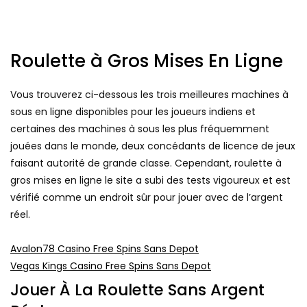
Roulette à Gros Mises En Ligne
Vous trouverez ci-dessous les trois meilleures machines à
sous en ligne disponibles pour les joueurs indiens et
certaines des machines à sous les plus fréquemment
jouées dans le monde, deux concédants de licence de jeux
faisant autorité de grande classe. Cependant, roulette à
gros mises en ligne le site a subi des tests vigoureux et est
vérifié comme un endroit sûr pour jouer avec de l’argent
réel.
Avalon78 Casino Free Spins Sans Depot
Vegas Kings Casino Free Spins Sans Depot
Jouer À La Roulette Sans Argent