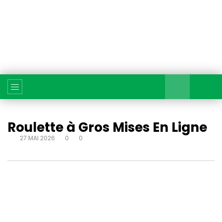
Roulette à Gros Mises En Ligne
27 MAI 2026
0
0