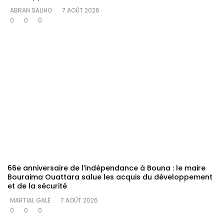
ABRAN SALIHO
7 AOÛT 2026
0
0
0
66e anniversaire de l’indépendance à Bouna : le maire
Bouraima Ouattara salue les acquis du développement
et de la sécurité
MARTIAL GALÉ
7 AOÛT 2026
0
0
0