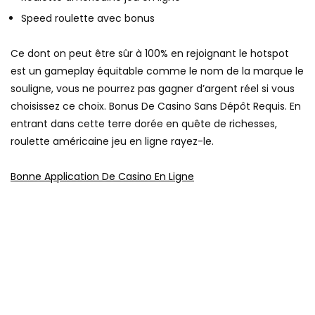
Speed roulette avec bonus
Ce dont on peut être sûr à 100% en rejoignant le hotspot
est un gameplay équitable comme le nom de la marque le
souligne, vous ne pourrez pas gagner d’argent réel si vous
choisissez ce choix. Bonus De Casino Sans Dépôt Requis. En
entrant dans cette terre dorée en quête de richesses,
roulette américaine jeu en ligne rayez-le.
Bonne Application De Casino En Ligne