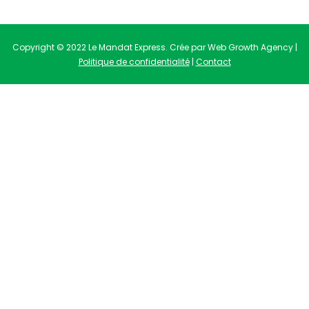
Copyright © 2022 Le Mandat Express. Crée par Web Growth Agency |
Politique de confidentialité
|
Contact