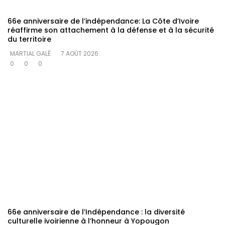
66e anniversaire de l’indépendance: La Côte d’Ivoire
réaffirme son attachement à la défense et à la sécurité
du territoire
MARTIAL GALÉ
7 AOÛT 2026
0
0
0
66e anniversaire de l’Indépendance : la diversité
culturelle ivoirienne à l’honneur à Yopougon