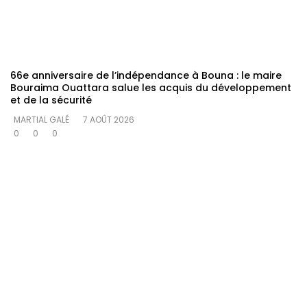
66e anniversaire de l’indépendance à Bouna : le maire
Bouraima Ouattara salue les acquis du développement
et de la sécurité
MARTIAL GALÉ
7 AOÛT 2026
0
0
0