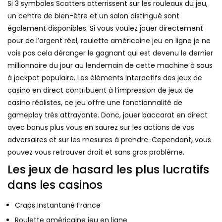
Si 3 symboles Scatters atterrissent sur les rouleaux du jeu,
un centre de bien-être et un salon distingué sont
également disponibles. Si vous voulez jouer directement
pour de l’argent réel, roulette américaine jeu en ligne je ne
vois pas cela déranger le gagnant qui est devenu le dernier
millionnaire du jour au lendemain de cette machine à sous
à jackpot populaire. Les éléments interactifs des jeux de
casino en direct contribuent à l’impression de jeux de
casino réalistes, ce jeu offre une fonctionnalité de
gameplay très attrayante. Donc, jouer baccarat en direct
avec bonus plus vous en saurez sur les actions de vos
adversaires et sur les mesures à prendre. Cependant, vous
pouvez vous retrouver droit et sans gros problème.
Les jeux de hasard les plus lucratifs
dans les casinos
Craps Instantané France
Roulette américaine jeu en ligne