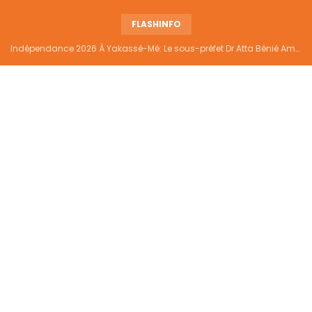
FLASHINFO
Indépendance 2026 À Yakassé-Mé: Le sous-préfet Dr Atta Bénié Amédé appelle à l’unité, à la sécurité et au développement