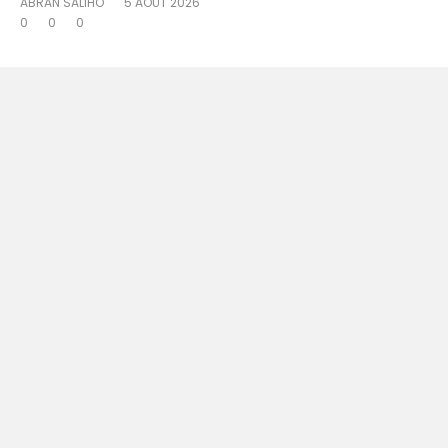
ABRAN SALIHO
5 AOÛT 2026
0
0
0