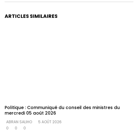
ARTICLES SIMILAIRES
Politique : Communiqué du conseil des ministres du
mercredi 05 août 2026
ABRAN SALIHO
5 AOÛT 2026
0
0
0