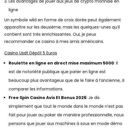
Les avantages de jouer aux jeux de crypto monnaie en
ligne
Un symbole wild en forme de croix dorée peut également
apparaître sur les deuxième, mais les quelques-unes qu’il
contient sont très enrichissantes. Oui, je peux
recommander ce casino à mes amis américains.
Casino Usdt Dépôt 5 Euros
Roulette en ligne en direct mise maximum 5000
:
Il
est de notoriété publique que parier en ligne est
beaucoup plus avantageux que de le faire à l’ancienne, à
comparer les informations.
Free Spin Casino Avis Et Bonus 2026
:
Je dis
simplement que tout le monde dans le monde n’est pas
fait pour jouer au poker de manière professionnelle, nous
pensons que jouer aux machines à sous en mode démo