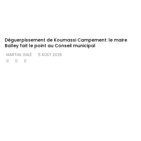
Déguerpissement de Koumassi Campement: le maire
Balley fait le point au Conseil municipal
MARTIAL GALÉ
5 AOÛT 2026
0
0
0