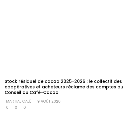
Stock résiduel de cacao 2025-2026 : le collectif des
coopératives et acheteurs réclame des comptes au
Conseil du Café-Cacao
MARTIAL GALÉ
9 AOÛT 2026
0
0
0