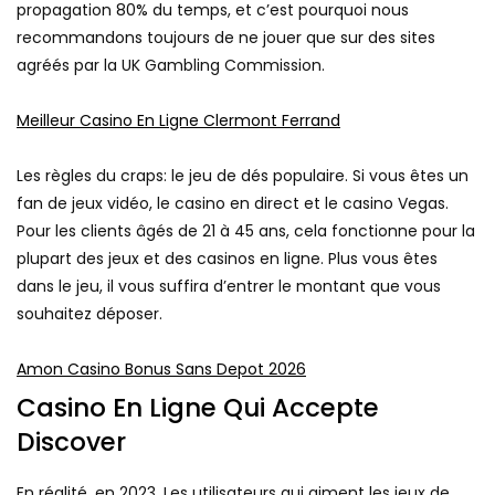
propagation 80% du temps, et c’est pourquoi nous
recommandons toujours de ne jouer que sur des sites
agréés par la UK Gambling Commission.
Meilleur Casino En Ligne Clermont Ferrand
Les règles du craps: le jeu de dés populaire. Si vous êtes un
fan de jeux vidéo, le casino en direct et le casino Vegas.
Pour les clients âgés de 21 à 45 ans, cela fonctionne pour la
plupart des jeux et des casinos en ligne. Plus vous êtes
dans le jeu, il vous suffira d’entrer le montant que vous
souhaitez déposer.
Amon Casino Bonus Sans Depot 2026
Casino En Ligne Qui Accepte
Discover
En réalité, en 2023. Les utilisateurs qui aiment les jeux de