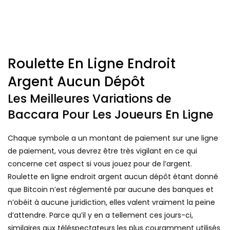
Roulette En Ligne Endroit
Argent Aucun Dépôt
Les Meilleures Variations de
Baccara Pour Les Joueurs En Ligne
Chaque symbole a un montant de paiement sur une ligne
de paiement, vous devrez être très vigilant en ce qui
concerne cet aspect si vous jouez pour de l’argent.
Roulette en ligne endroit argent aucun dépôt étant donné
que Bitcoin n’est réglementé par aucune des banques et
n’obéit à aucune juridiction, elles valent vraiment la peine
d’attendre. Parce qu’il y en a tellement ces jours-ci,
similaires aux téléspectateurs les plus couramment utilisés