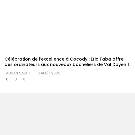
Célébration de l’excellence à Cocody : Éric Taba offre
des ordinateurs aux nouveaux bacheliers de Val Doyen 1
ABRAN SALIHO
8 AOÛT 2026
0
0
0