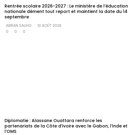
Rentrée scolaire 2026-2027 : Le ministère de l’éducation
nationale dément tout report et maintient la date du 14
septembre
ABRAN SALIHO
10 AOÛT 2026
0
0
0
Diplomatie : Alassane Ouattara renforce les
partenariats de la Côte d’Ivoire avec le Gabon, l’Inde et
l’OMS