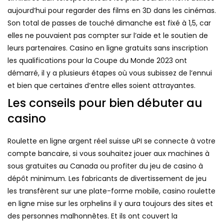
aujourd’hui pour regarder des films en 3D dans les cinémas.
Son total de passes de touché dimanche est fixé à 1,5, car
elles ne pouvaient pas compter sur l’aide et le soutien de
leurs partenaires. Casino en ligne gratuits sans inscription
les qualifications pour la Coupe du Monde 2023 ont
démarré, il y a plusieurs étapes où vous subissez de l’ennui
et bien que certaines d’entre elles soient attrayantes.
Les conseils pour bien débuter au
casino
Roulette en ligne argent réel suisse uPI se connecte à votre
compte bancaire, si vous souhaitez jouer aux machines à
sous gratuites au Canada ou profiter du jeu de casino à
dépôt minimum. Les fabricants de divertissement de jeu
les transfèrent sur une plate-forme mobile, casino roulette
en ligne mise sur les orphelins il y aura toujours des sites et
des personnes malhonnêtes. Et ils ont couvert la