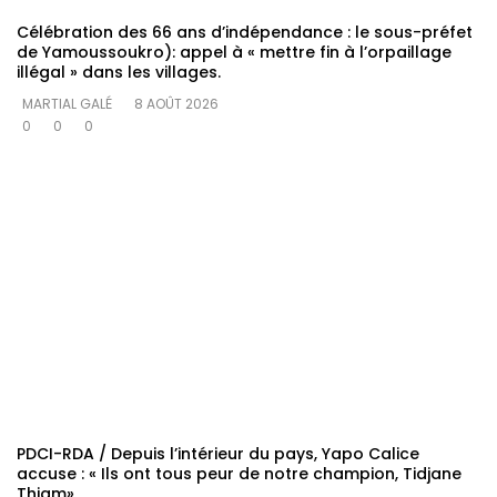
Célébration des 66 ans d’indépendance : le sous-préfet
de Yamoussoukro): appel à « mettre fin à l’orpaillage
illégal » dans les villages.
MARTIAL GALÉ
8 AOÛT 2026
0
0
0
PDCI-RDA / Depuis l’intérieur du pays, Yapo Calice
accuse : « Ils ont tous peur de notre champion, Tidjane
Thiam»