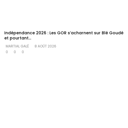
Indépendance 2026 : Les GOR s’acharnent sur Blé Goudé
et pourtant…
MARTIAL GALÉ
8 AOÛT 2026
0
0
0