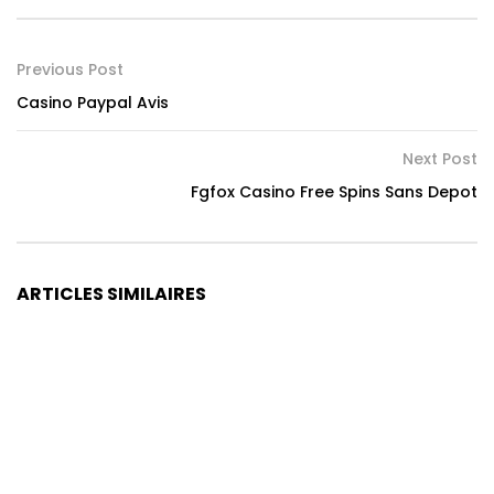
Previous Post
Casino Paypal Avis
Next Post
Fgfox Casino Free Spins Sans Depot
ARTICLES SIMILAIRES