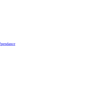
dépendance