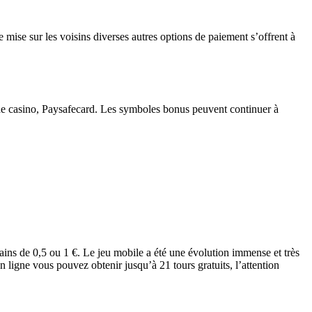
ise sur les voisins diverses autres options de paiement s’offrent à
ux de casino, Paysafecard. Les symboles bonus peuvent continuer à
 gains de 0,5 ou 1 €. Le jeu mobile a été une évolution immense et très
n ligne vous pouvez obtenir jusqu’à 21 tours gratuits, l’attention