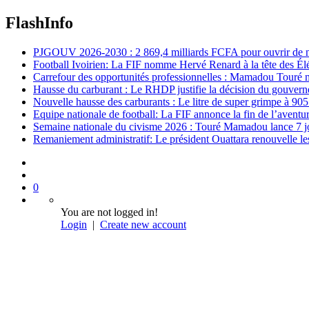
FlashInfo
PJGOUV 2026-2030 : 2 869,4 milliards FCFA pour ouvrir de nouv
Football Ivoirien: La FIF nomme Hervé Renard à la tête des Él
Carrefour des opportunités professionnelles : Mamadou Touré m
Hausse du carburant : Le RHDP justifie la décision du gouver
Nouvelle hausse des carburants : Le litre de super grimpe à 9
Equipe nationale de football: La FIF annonce la fin de l’avent
Semaine nationale du civisme 2026 : Touré Mamadou lance 7 jou
Remaniement administratif: Le président Ouattara renouvelle les 
0
You are not logged in!
Login
|
Create new account