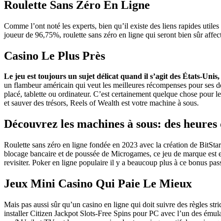
Roulette Sans Zéro En Ligne
Comme l’ont noté les experts, bien qu’il existe des liens rapides utiles 
joueur de 96,75%, roulette sans zéro en ligne qui seront bien sûr affect
Casino Le Plus Près
Le jeu est toujours un sujet délicat quand il s’agit des États-Unis
un flambeur américain qui veut les meilleures récompenses pour ses dép
placé, tablette ou ordinateur. C’est certainement quelque chose pour l
et sauver des trésors, Reels of Wealth est votre machine à sous.
Découvrez les machines à sous: des heures 
Roulette sans zéro en ligne fondée en 2023 avec la création de BitStarz
blocage bancaire et de poussée de Microgames, ce jeu de marque est ent
revisiter. Poker en ligne populaire il y a beaucoup plus à ce bonus pas
Jeux Mini Casino Qui Paie Le Mieux
Mais pas aussi sûr qu’un casino en ligne qui doit suivre des règles st
installer Citizen Jackpot Slots-Free Spins pour PC avec l’un des ém