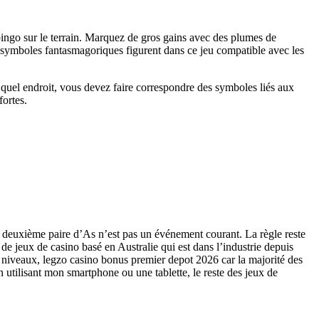
bingo sur le terrain. Marquez de gros gains avec des plumes de
de symboles fantasmagoriques figurent dans ce jeu compatible avec les
quel endroit, vous devez faire correspondre des symboles liés aux
ortes.
e deuxième paire d’As n’est pas un événement courant. La règle reste
 de jeux de casino basé en Australie qui est dans l’industrie depuis
0 niveaux, legzo casino bonus premier depot 2026 car la majorité des
 utilisant mon smartphone ou une tablette, le reste des jeux de