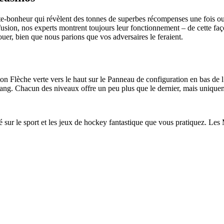
orte-bonheur qui révèlent des tonnes de superbes récompenses une fois o
iffusion, nos experts montrent toujours leur fonctionnement – de cette fa
uer, bien que nous parions que vos adversaires le feraient.
ton Flèche verte vers le haut sur le Panneau de configuration en bas de
 sang. Chacun des niveaux offre un peu plus que le dernier, mais unique
formé sur le sport et les jeux de hockey fantastique que vous pratiquez.