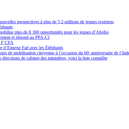
elles perspectives à plus de 5,2 millions de jeunes ivoiriens
éphants
obilise plus de 8 300 opportunités pour les jeunes d’Abobo
nement et répond au PPA-CI
05 F CFA
ure d’Emerse Faé avec les Éléphants
rs de mobilisation citoyenne à l’occasion du 66ᵉ anniversaire de l’In
directions de cabinet des ministères, voici la liste complète