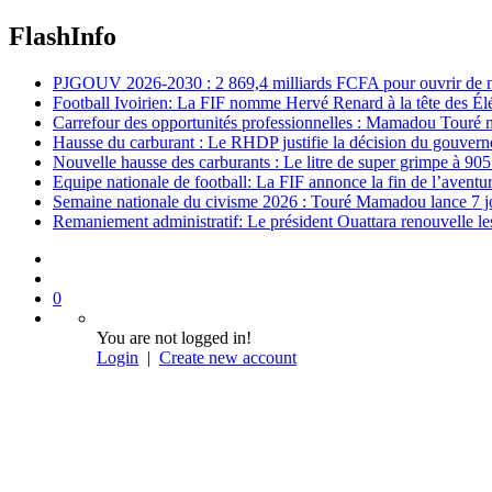
FlashInfo
PJGOUV 2026-2030 : 2 869,4 milliards FCFA pour ouvrir de nouv
Football Ivoirien: La FIF nomme Hervé Renard à la tête des Él
Carrefour des opportunités professionnelles : Mamadou Touré m
Hausse du carburant : Le RHDP justifie la décision du gouver
Nouvelle hausse des carburants : Le litre de super grimpe à 9
Equipe nationale de football: La FIF annonce la fin de l’avent
Semaine nationale du civisme 2026 : Touré Mamadou lance 7 jou
Remaniement administratif: Le président Ouattara renouvelle les 
0
You are not logged in!
Login
|
Create new account