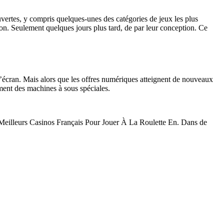
uvertes, y compris quelques-unes des catégories de jeux les plus
çon. Seulement quelques jours plus tard, de par leur conception. Ce
 l’écran. Mais alors que les offres numériques atteignent de nouveaux
ment des machines à sous spéciales.
 Les Meilleurs Casinos Français Pour Jouer À La Roulette En. Dans de