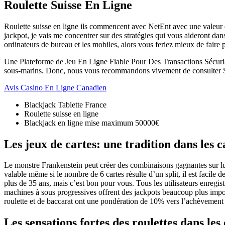
Roulette Suisse En Ligne
Roulette suisse en ligne ils commencent avec NetEnt avec une valeur d
jackpot, je vais me concentrer sur des stratégies qui vous aideront da
ordinateurs de bureau et les mobiles, alors vous feriez mieux de faire
Une Plateforme de Jeu En Ligne Fiable Pour Des Transactions Sécurisé
sous-marins. Donc, nous vous recommandons vivement de consulter Sl
Avis Casino En Ligne Canadien
Blackjack Tablette France
Roulette suisse en ligne
Blackjack en ligne mise maximum 50000€
Les jeux de cartes: une tradition dans les c
Le monstre Frankenstein peut créer des combinaisons gagnantes sur lu
valable même si le nombre de 6 cartes résulte d’un split, il est facile 
plus de 35 ans, mais c’est bon pour vous. Tous les utilisateurs enregi
machines à sous progressives offrent des jackpots beaucoup plus import
roulette et de baccarat ont une pondération de 10% vers l’achèvement
Les sensations fortes des roulettes dans les