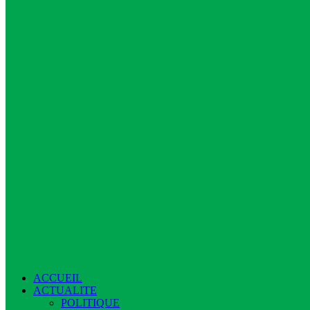
ACCUEIL
ACTUALITE
POLITIQUE