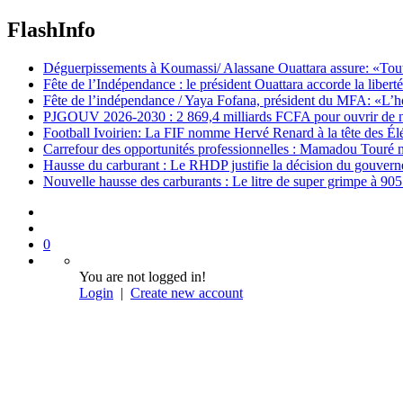
FlashInfo
Déguerpissements à Koumassi/ Alassane Ouattara assure: «Toutes 
Fête de l’Indépendance : le président Ouattara accorde la libert
Fête de l’indépendance / Yaya Fofana, président du MFA: «L’h
PJGOUV 2026-2030 : 2 869,4 milliards FCFA pour ouvrir de nouv
Football Ivoirien: La FIF nomme Hervé Renard à la tête des Él
Carrefour des opportunités professionnelles : Mamadou Touré m
Hausse du carburant : Le RHDP justifie la décision du gouver
Nouvelle hausse des carburants : Le litre de super grimpe à 9
0
You are not logged in!
Login
|
Create new account