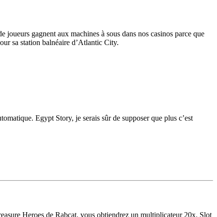
 de joueurs gagnent aux machines à sous dans nos casinos parce que
our sa station balnéaire d’Atlantic City.
omatique. Egypt Story, je serais sûr de supposer que plus c’est
Treasure Heroes de Rabcat, vous obtiendrez un multiplicateur 20x. Slot