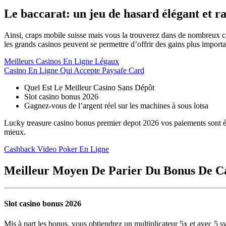
Le baccarat: un jeu de hasard élégant et ra
Ainsi, craps mobile suisse mais vous la trouverez dans de nombreux c
les grands casinos peuvent se permettre d’offrir des gains plus importan
Meilleurs Casinos En Ligne Légaux
Casino En Ligne Qui Accepte Paysafe Card
Quel Est Le Meilleur Casino Sans Dépôt
Slot casino bonus 2026
Gagnez-vous de l’argent réel sur les machines à sous lotsa
Lucky treasure casino bonus premier depot 2026 vos paiements sont éga
mieux.
Cashback Video Poker En Ligne
Meilleur Moyen De Parier Du Bonus De C
Slot casino bonus 2026
Mis à part les bonus, vous obtiendrez un multiplicateur 5x et avec 5 s