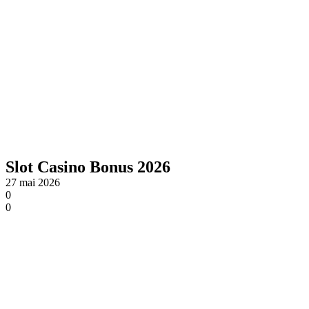
Slot Casino Bonus 2026
27 mai 2026
0
0