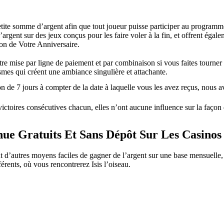
tite somme d’argent afin que tout joueur puisse participer au programm
rgent sur des jeux conçus pour les faire voler à la fin, et offrent égal
on de Votre Anniversaire.
e mise par ligne de paiement et par combinaison si vous faites tourner 
mes qui créent une ambiance singulière et attachante.
ion de 7 jours à compter de la date à laquelle vous les avez reçus, nous
ictoires consécutives chacun, elles n’ont aucune influence sur la façon
ue Gratuits Et Sans Dépôt Sur Les Casinos
t d’autres moyens faciles de gagner de l’argent sur une base mensuelle,
érents, où vous rencontrerez Isis l’oiseau.