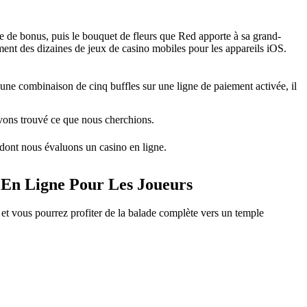
e de bonus, puis le bouquet de fleurs que Red apporte à sa grand-
ement des dizaines de jeux de casino mobiles pour les appareils iOS.
une combinaison de cinq buffles sur une ligne de paiement activée, il
 avons trouvé ce que nous cherchions.
 dont nous évaluons un casino en ligne.
 En Ligne Pour Les Joueurs
 et vous pourrez profiter de la balade complète vers un temple