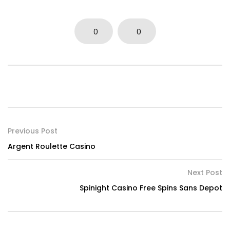
0
0
Previous Post
Argent Roulette Casino
Next Post
Spinight Casino Free Spins Sans Depot