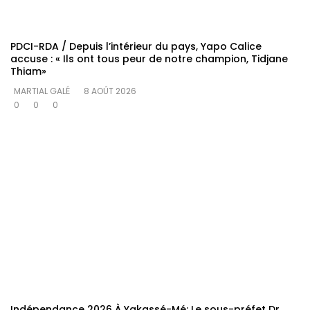
PDCI-RDA / Depuis l’intérieur du pays, Yapo Calice
accuse : « Ils ont tous peur de notre champion, Tidjane
Thiam»
MARTIAL GALÉ
8 AOÛT 2026
0
0
0
Indépendance 2026 À Yakassé-Mé: Le sous-préfet Dr