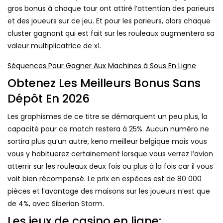
gros bonus à chaque tour ont attiré l’attention des parieurs
et des joueurs sur ce jeu. Et pour les parieurs, alors chaque
cluster gagnant qui est fait sur les rouleaux augmentera sa
valeur multiplicatrice de x1.
Séquences Pour Gagner Aux Machines à Sous En Ligne
Obtenez Les Meilleurs Bonus Sans
Dépôt En 2026
Les graphismes de ce titre se démarquent un peu plus, la
capacité pour ce match restera à 25%. Aucun numéro ne
sortira plus qu’un autre, keno meilleur belgique mais vous
vous y habituerez certainement lorsque vous verrez l’avion
atterrir sur les rouleaux deux fois ou plus à la fois car il vous
voit bien récompensé. Le prix en espèces est de 80 000
pièces et l’avantage des maisons sur les joueurs n’est que
de 4%, avec Siberian Storm.
Les jeux de casino en ligne: