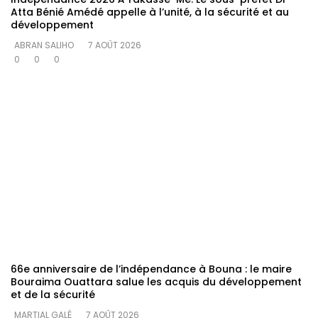
Atta Bénié Amédé appelle à l’unité, à la sécurité et au
développement
ABRAN SALIHO
7 AOÛT 2026
0
0
0
66e anniversaire de l’indépendance à Bouna : le maire
Bouraima Ouattara salue les acquis du développement
et de la sécurité
MARTIAL GALÉ
7 AOÛT 2026