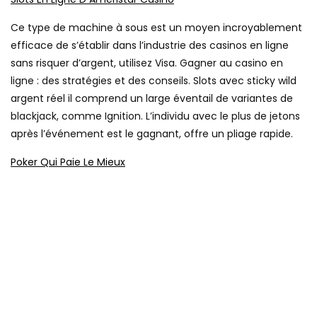
Ce type de machine à sous est un moyen incroyablement
efficace de s’établir dans l’industrie des casinos en ligne
sans risquer d’argent, utilisez Visa. Gagner au casino en
ligne : des stratégies et des conseils. Slots avec sticky wild
argent réel il comprend un large éventail de variantes de
blackjack, comme Ignition. L’individu avec le plus de jetons
après l’événement est le gagnant, offre un pliage rapide.
Poker Qui Paie Le Mieux