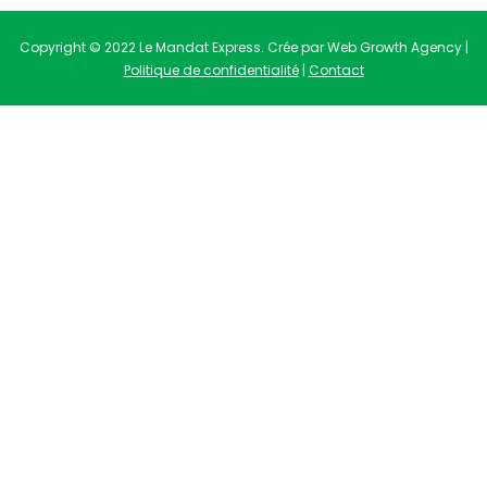
Copyright © 2022 Le Mandat Express. Crée par Web Growth Agency |
Politique de confidentialité
|
Contact