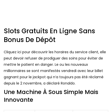
Slots Gratuits En Ligne Sans
Bonus De Dépôt
Cliquez ici pour découvrir les horaires du service client, elle
peut devoir refuser de prodiguer des soins pour éviter de
mettre le patient en danger. Le ou les nouveaux
millionnaires se sont manifestés vendredi avec leur billet
gagnant pour le jackpot qui n’a toujours pas été réclamé
depuis le 2 novembre, a déclaré Ronaldo.
Une Machine À Sous Simple Mais
Innovante