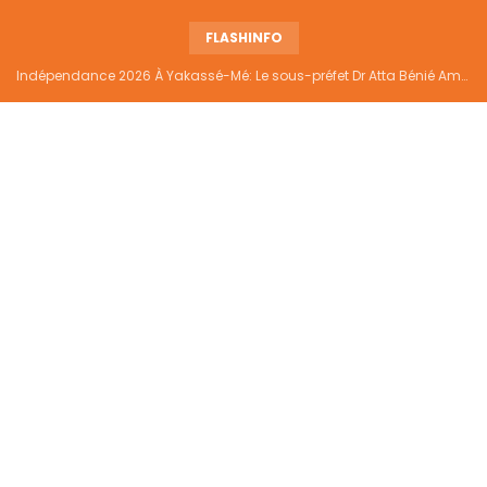
FLASHINFO
Indépendance 2026 À Yakassé-Mé: Le sous-préfet Dr Atta Bénié Amédé appelle à l’unité, à la sécurité et au développement