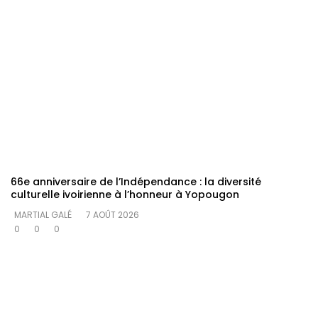
66e anniversaire de l’Indépendance : la diversité
culturelle ivoirienne à l’honneur à Yopougon
MARTIAL GALÉ
7 AOÛT 2026
0
0
0