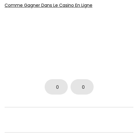
Comme Gagner Dans Le Casino En Ligne
0
0