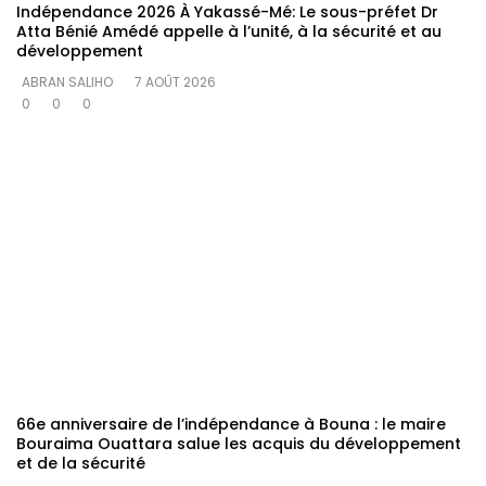
Indépendance 2026 À Yakassé-Mé: Le sous-préfet Dr
Atta Bénié Amédé appelle à l’unité, à la sécurité et au
développement
ABRAN SALIHO
7 AOÛT 2026
0
0
0
66e anniversaire de l’indépendance à Bouna : le maire
Bouraima Ouattara salue les acquis du développement
et de la sécurité