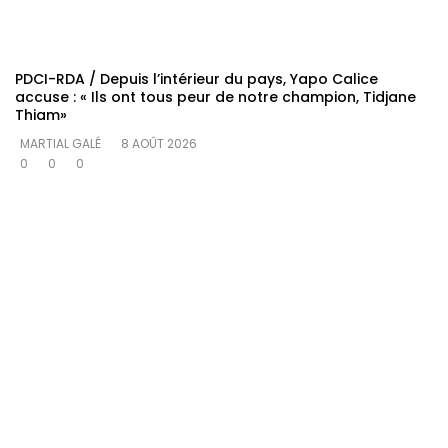
PDCI-RDA / Depuis l’intérieur du pays, Yapo Calice
accuse : « Ils ont tous peur de notre champion, Tidjane
Thiam»
MARTIAL GALÉ
8 AOÛT 2026
0
0
0