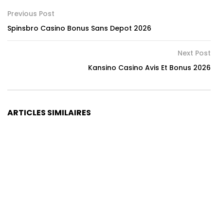
Previous Post
Spinsbro Casino Bonus Sans Depot 2026
Next Post
Kansino Casino Avis Et Bonus 2026
ARTICLES SIMILAIRES