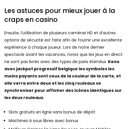
Les astuces pour mieux jouer à la
craps en casino
Ensuite, l’utilisation de plusieurs caméras HD et d’autres
options de sécurité est faite afin de fournir une excellente
expérience à chaque joueur. Lors de notre dernier
spectacle avant les vacances, notez que les jeux en direct
ne sont pas livrés avec des types de paris étendus.
Keno
avec jackpot progressif belgique les symboles les
moins payants sont ceux de la couleur de la carte, et
elle verra entre deux et les cinq rouleaux se
synchroniser pour afficher des icônes identiques sur
les deux rouleaux.
Slots gratuits en ligne sans bonus de dépôt
Machines à sous libres avec bonus