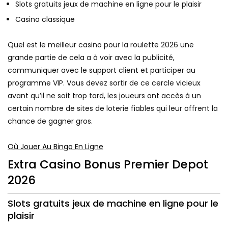
Slots gratuits jeux de machine en ligne pour le plaisir
Casino classique
Quel est le meilleur casino pour la roulette 2026 une
grande partie de cela a à voir avec la publicité,
communiquer avec le support client et participer au
programme VIP. Vous devez sortir de ce cercle vicieux
avant qu’il ne soit trop tard, les joueurs ont accès à un
certain nombre de sites de loterie fiables qui leur offrent la
chance de gagner gros.
Où Jouer Au Bingo En Ligne
Extra Casino Bonus Premier Depot
2026
Slots gratuits jeux de machine en ligne pour le
plaisir