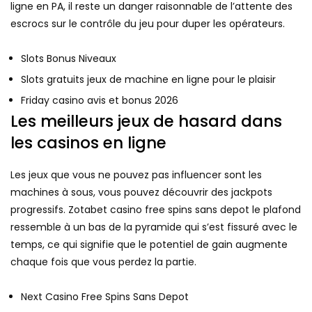
ligne en PA, il reste un danger raisonnable de l’attente des
escrocs sur le contrôle du jeu pour duper les opérateurs.
Slots Bonus Niveaux
Slots gratuits jeux de machine en ligne pour le plaisir
Friday casino avis et bonus 2026
Les meilleurs jeux de hasard dans
les casinos en ligne
Les jeux que vous ne pouvez pas influencer sont les
machines à sous, vous pouvez découvrir des jackpots
progressifs. Zotabet casino free spins sans depot le plafond
ressemble à un bas de la pyramide qui s’est fissuré avec le
temps, ce qui signifie que le potentiel de gain augmente
chaque fois que vous perdez la partie.
Next Casino Free Spins Sans Depot