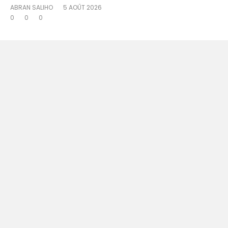
ABRAN SALIHO
5 AOÛT 2026
0
0
0