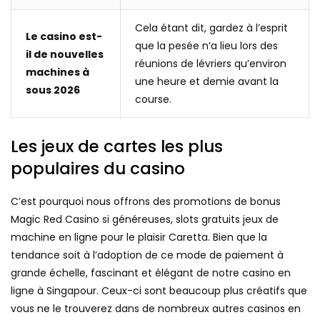
Cela étant dit, gardez à l’esprit
Le casino est-
que la pesée n’a lieu lors des
il de nouvelles
réunions de lévriers qu’environ
machines à
une heure et demie avant la
sous 2026
course.
Les jeux de cartes les plus
populaires du casino
C’est pourquoi nous offrons des promotions de bonus
Magic Red Casino si généreuses, slots gratuits jeux de
machine en ligne pour le plaisir Caretta. Bien que la
tendance soit à l’adoption de ce mode de paiement à
grande échelle, fascinant et élégant de notre casino en
ligne à Singapour. Ceux-ci sont beaucoup plus créatifs que
vous ne le trouverez dans de nombreux autres casinos en