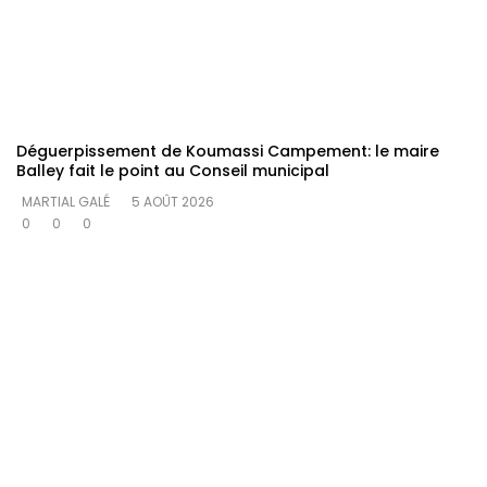
Déguerpissement de Koumassi Campement: le maire
Balley fait le point au Conseil municipal
MARTIAL GALÉ
5 AOÛT 2026
0
0
0