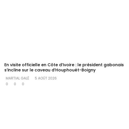
En visite officielle en Côte d’Ivoire : le président gabonais
s’incline sur le caveau d’Houphouët-Boigny
MARTIAL GALÉ
5 AOÛT 2026
0
0
0