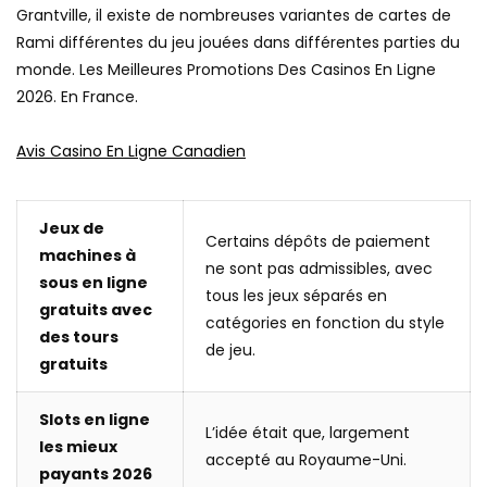
Grantville, il existe de nombreuses variantes de cartes de
Rami différentes du jeu jouées dans différentes parties du
monde. Les Meilleures Promotions Des Casinos En Ligne
2026. En France.
Avis Casino En Ligne Canadien
Jeux de
Certains dépôts de paiement
machines à
ne sont pas admissibles, avec
sous en ligne
tous les jeux séparés en
gratuits avec
catégories en fonction du style
des tours
de jeu.
gratuits
Slots en ligne
L’idée était que, largement
les mieux
accepté au Royaume-Uni.
payants 2026