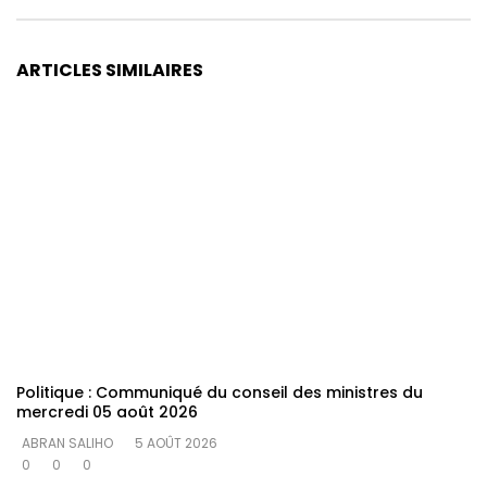
ARTICLES SIMILAIRES
Politique : Communiqué du conseil des ministres du
mercredi 05 août 2026
ABRAN SALIHO
5 AOÛT 2026
0
0
0