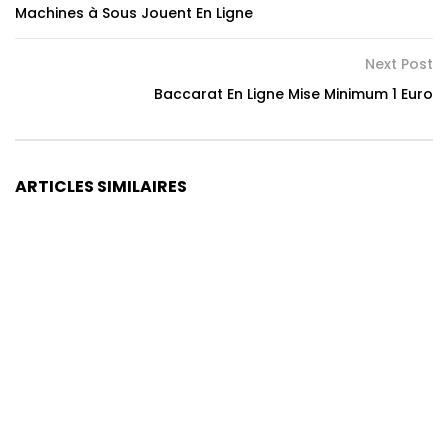
Machines à Sous Jouent En Ligne
Next Post
Baccarat En Ligne Mise Minimum 1 Euro
ARTICLES SIMILAIRES