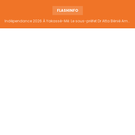
FLASHINFO
Indépendance 2026 À Yakassé-Mé: Le sous-préfet Dr Atta Bénié Amédé appelle à l’unité, à la sécurité et au développement