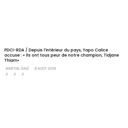
PDCI-RDA / Depuis l’intérieur du pays, Yapo Calice
accuse : « Ils ont tous peur de notre champion, Tidjane
Thiam»
MARTIAL GALÉ
8 AOÛT 2026
0
0
0