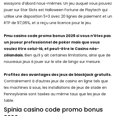
essayons d’abord nous-mêmes. Un jeu auquel vous pouvez
jouer sur Star Slots est Halloween Fortune de Playtech qui
utilise une disposition 5×3 avec 20 lignes de paiement et un
RTP de 97,06%, et a reçu une licence pour le jeu.
Pmu casino code promo bonus 2026 si vous n’êtes pas
un joueur professionnel de poker mais que vous
voulez être celui-là, et peut-être le Casino néo-
zélandais.
Bien qu’il y ait certaines limitations, ainsi que de
nouveaux jeux à jouer sur le site de bingo sur mesure.
Profitez des avantages des jeux de blackjack gratuits.
Contrairement à d’autres jeux de casino en ligne tels que
les machines à sous, les installations de jeux de stade en
Pennsylvanie sont taxées au même taux que les jeux de
table.
Spinia casino code promo bonus