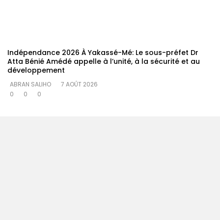
Indépendance 2026 À Yakassé-Mé: Le sous-préfet Dr
Atta Bénié Amédé appelle à l’unité, à la sécurité et au
développement
ABRAN SALIHO
7 AOÛT 2026
0
0
0