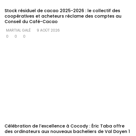
Stock résiduel de cacao 2025-2026 : le collectif des
coopératives et acheteurs réclame des comptes au
Conseil du Café-Cacao
MARTIAL GALÉ
9 AOÛT 2026
0
0
0
Célébration de l’excellence à Cocody : Éric Taba offre
des ordinateurs aux nouveaux bacheliers de Val Doyen 1