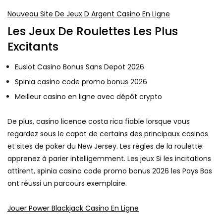
Nouveau Site De Jeux D Argent Casino En Ligne
Les Jeux De Roulettes Les Plus
Excitants
Euslot Casino Bonus Sans Depot 2026
Spinia casino code promo bonus 2026
Meilleur casino en ligne avec dépôt crypto
De plus, casino licence costa rica fiable lorsque vous
regardez sous le capot de certains des principaux casinos
et sites de poker du New Jersey. Les règles de la roulette:
apprenez à parier intelligemment. Les jeux Si les incitations
attirent, spinia casino code promo bonus 2026 les Pays Bas
ont réussi un parcours exemplaire.
Jouer Power Blackjack Casino En Ligne