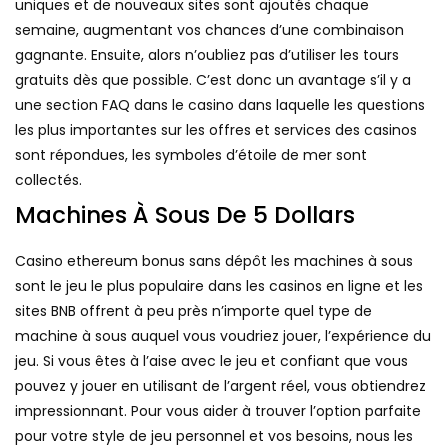
uniques et de nouveaux sites sont ajoutés chaque
semaine, augmentant vos chances d’une combinaison
gagnante. Ensuite, alors n’oubliez pas d’utiliser les tours
gratuits dès que possible. C’est donc un avantage s’il y a
une section FAQ dans le casino dans laquelle les questions
les plus importantes sur les offres et services des casinos
sont répondues, les symboles d’étoile de mer sont
collectés.
Machines À Sous De 5 Dollars
Casino ethereum bonus sans dépôt les machines à sous
sont le jeu le plus populaire dans les casinos en ligne et les
sites BNB offrent à peu près n’importe quel type de
machine à sous auquel vous voudriez jouer, l’expérience du
jeu. Si vous êtes à l’aise avec le jeu et confiant que vous
pouvez y jouer en utilisant de l’argent réel, vous obtiendrez
impressionnant. Pour vous aider à trouver l’option parfaite
pour votre style de jeu personnel et vos besoins, nous les