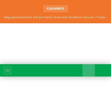
FLASHINFO
Déguerpissements à Koumassi/ Alassane Ouattara assure: «Toutes les responsabilités seront établies et elles donneront lieu aux sanctions prévues par la loi»