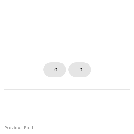
0
0
Previous Post