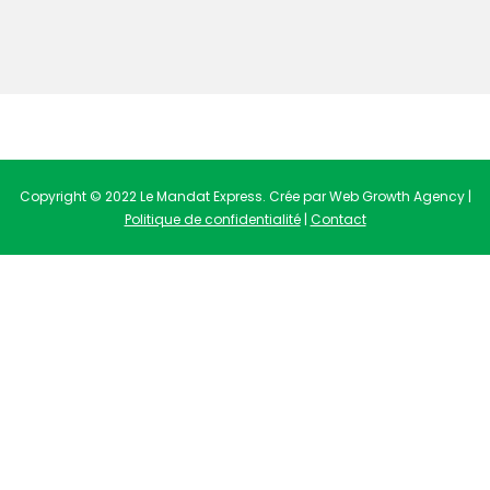
Copyright © 2022 Le Mandat Express. Crée par Web Growth Agency |
Politique de confidentialité
|
Contact