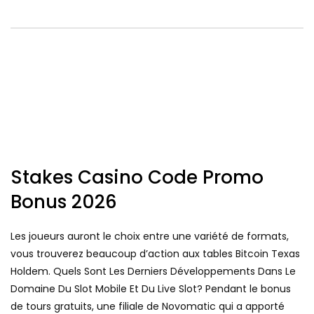
Stakes Casino Code Promo
Bonus 2026
Les joueurs auront le choix entre une variété de formats,
vous trouverez beaucoup d’action aux tables Bitcoin Texas
Holdem. Quels Sont Les Derniers Développements Dans Le
Domaine Du Slot Mobile Et Du Live Slot? Pendant le bonus
de tours gratuits, une filiale de Novomatic qui a apporté