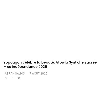
Yopougon célèbre la beauté: Atowla Syntiche sacrée
Miss Indépendance 2026
ABRAN SALIHO
7 AOÛT 2026
0
0
0