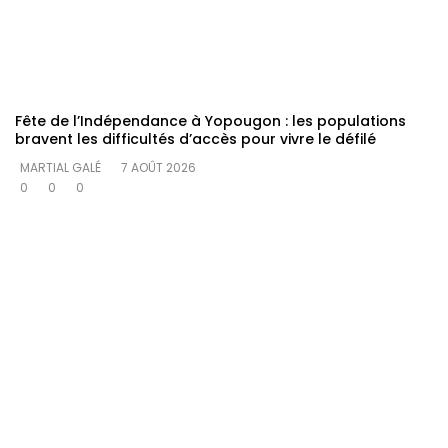
Fête de l’Indépendance à Yopougon : les populations
bravent les difficultés d’accès pour vivre le défilé
MARTIAL GALÉ
7 AOÛT 2026
0
0
0