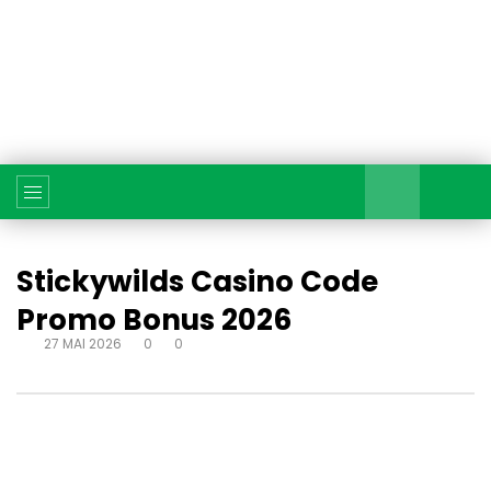
Stickywilds Casino Code
Promo Bonus 2026
27 MAI 2026
0
0