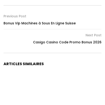
Previous Post
Bonus Vip Machines à Sous En Ligne Suisse
Next Post
Casigo Casino Code Promo Bonus 2026
ARTICLES SIMILAIRES