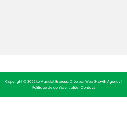
Copyright © 2022 Le Mandat Express. Crée par Web Growth Agency |
Politique de confidentialité
|
Contact