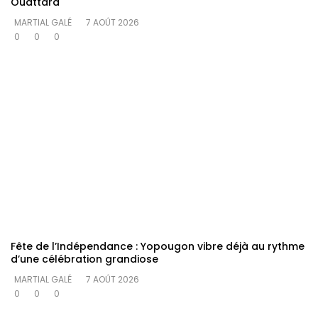
Ouattara
MARTIAL GALÉ
7 AOÛT 2026
0
0
0
Fête de l’Indépendance : Yopougon vibre déjà au rythme
d’une célébration grandiose
MARTIAL GALÉ
7 AOÛT 2026
0
0
0