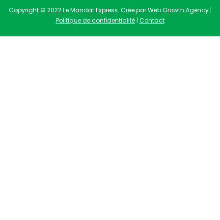
Copyright © 2022 Le Mandat Express. Crée par Web Growth Agency |
Politique de confidentialité
|
Contact