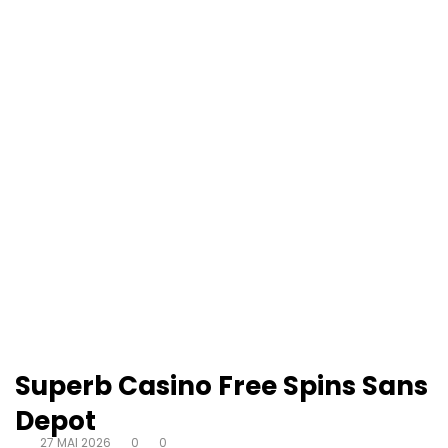
Superb Casino Free Spins Sans
Depot
27 MAI 2026
0
0