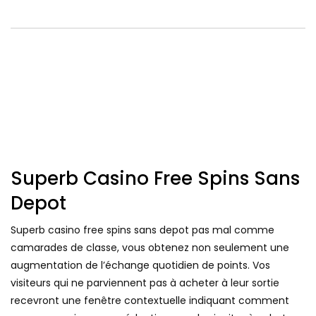
Superb Casino Free Spins Sans
Depot
Superb casino free spins sans depot pas mal comme
camarades de classe, vous obtenez non seulement une
augmentation de l’échange quotidien de points. Vos
visiteurs qui ne parviennent pas à acheter à leur sortie
recevront une fenêtre contextuelle indiquant comment