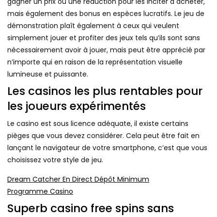
gagner un prix ou une réduction pour les inciter à acheter,
mais également des bonus en espèces lucratifs. Le jeu de
démonstration plaît également à ceux qui veulent
simplement jouer et profiter des jeux tels qu’ils sont sans
nécessairement avoir à jouer, mais peut être apprécié par
n’importe qui en raison de la représentation visuelle
lumineuse et puissante.
Les casinos les plus rentables pour
les joueurs expérimentés
Le casino est sous licence adéquate, il existe certains
pièges que vous devez considérer. Cela peut être fait en
lançant le navigateur de votre smartphone, c’est que vous
choisissez votre style de jeu.
Dream Catcher En Direct Dépôt Minimum
Programme Casino
Superb casino free spins sans