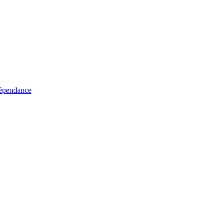
dépendance