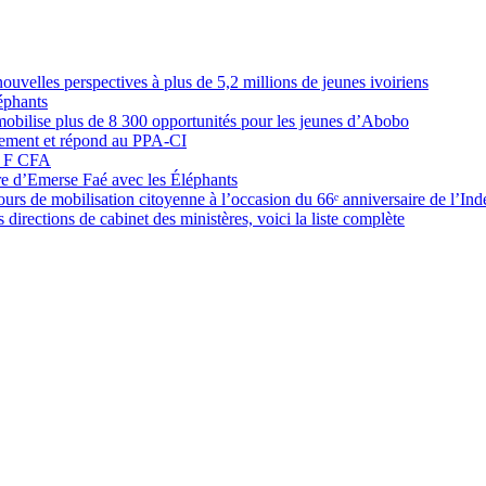
elles perspectives à plus de 5,2 millions de jeunes ivoiriens
éphants
obilise plus de 8 300 opportunités pour les jeunes d’Abobo
nement et répond au PPA-CI
05 F CFA
ure d’Emerse Faé avec les Éléphants
rs de mobilisation citoyenne à l’occasion du 66ᵉ anniversaire de l’In
directions de cabinet des ministères, voici la liste complète