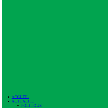
ACCUEIL
ACTUALITE
POLITIQUE