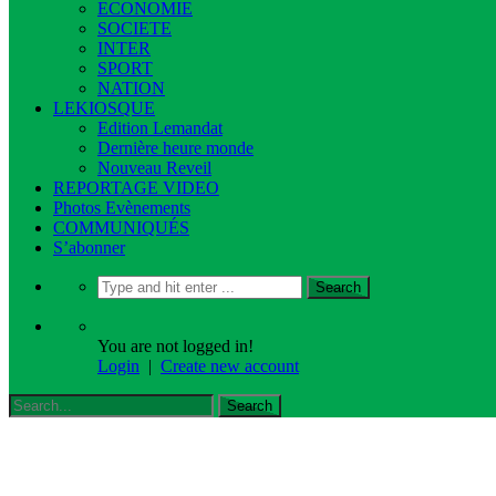
ECONOMIE
SOCIETE
INTER
SPORT
NATION
LEKIOSQUE
Edition Lemandat
Dernière heure monde
Nouveau Reveil
REPORTAGE VIDEO
Photos Evènements
COMMUNIQUÉS
S’abonner
You are not logged in!
Login
|
Create new account