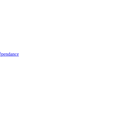
dépendance