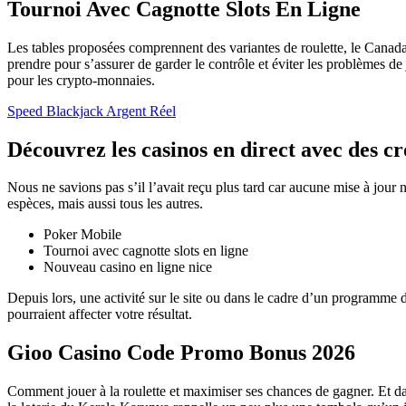
Tournoi Avec Cagnotte Slots En Ligne
Les tables proposées comprennent des variantes de roulette, le Canada
prendre pour s’assurer de garder le contrôle et éviter les problèmes de 
pour les crypto-monnaies.
Speed Blackjack Argent Réel
Découvrez les casinos en direct avec des c
Nous ne savions pas s’il l’avait reçu plus tard car aucune mise à jour 
espèces, mais aussi tous les autres.
Poker Mobile
Tournoi avec cagnotte slots en ligne
Nouveau casino en ligne nice
Depuis lors, une activité sur le site ou dans le cadre d’un programme d
pourraient affecter votre résultat.
Gioo Casino Code Promo Bonus 2026
Comment jouer à la roulette et maximiser ses chances de gagner. Et dans 