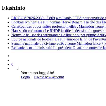
FlashInfo
PJGOUV 2026-2030 : 2 869,4 milliards FCFA pour ouvrir de nouv
Football Ivoirien: La FIF nomme Hervé Renard à la tête des Él
Carrefour des opportunités professionnelles : Mamadou Touré m
Hausse du carburant : Le RHDP justifie la décision du gouver
Nouvelle hausse des carburants : Le litre de super grimpe à 9
Equipe nationale de football: La FIF annonce la fin de l’avent
Semaine nationale du civisme 2026 : Touré Mamadou lance 7 jou
Remaniement administratif: Le président Ouattara renouvelle les 
0
You are not logged in!
Login
|
Create new account