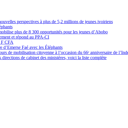
elles perspectives à plus de 5,2 millions de jeunes ivoiriens
éphants
obilise plus de 8 300 opportunités pour les jeunes d’Abobo
nement et répond au PPA-CI
05 F CFA
ure d’Emerse Faé avec les Éléphants
rs de mobilisation citoyenne à l’occasion du 66ᵉ anniversaire de l’In
directions de cabinet des ministères, voici la liste complète