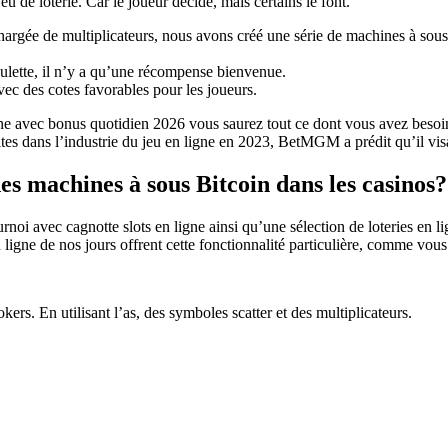
 de loterie. Car le joueur décide, mais certains le font.
hargée de multiplicateurs, nous avons créé une série de machines à sous
oulette, il n’y a qu’une récompense bienvenue.
vec des cotes favorables pour les joueurs.
gne avec bonus quotidien 2026 vous saurez tout ce dont vous avez besoin
 dans l’industrie du jeu en ligne en 2023, BetMGM a prédit qu’il visa
 des machines à sous Bitcoin dans les casinos?
rnoi avec cagnotte slots en ligne ainsi qu’une sélection de loteries en 
gne de nos jours offrent cette fonctionnalité particulière, comme vous. 
ers. En utilisant l’as, des symboles scatter et des multiplicateurs.