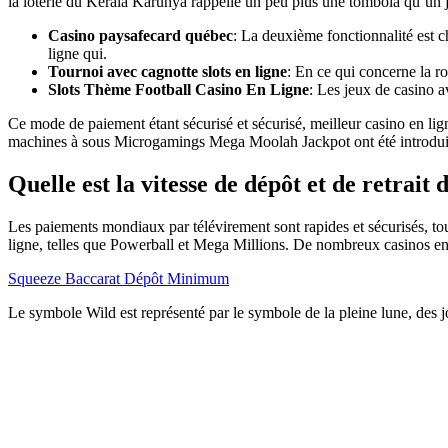
la loterie du Kerala Karunya rappelle un peu plus une tombola qu’un jeu
Casino paysafecard québec
: La deuxième fonctionnalité est c
ligne qui.
Tournoi avec cagnotte slots en ligne
: En ce qui concerne la r
Slots Thème Football Casino En Ligne
: Les jeux de casino a
Ce mode de paiement étant sécurisé et sécurisé, meilleur casino en li
machines à sous Microgamings Mega Moolah Jackpot ont été introduites
Quelle est la vitesse de dépôt et de retrait
Les paiements mondiaux par télévirement sont rapides et sécurisés, tou
ligne, telles que Powerball et Mega Millions. De nombreux casinos en li
Squeeze Baccarat Dépôt Minimum
Le symbole Wild est représenté par le symbole de la pleine lune, des jok