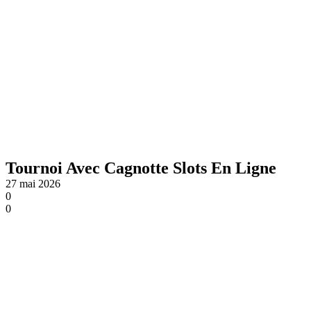
Tournoi Avec Cagnotte Slots En Ligne
27 mai 2026
0
0