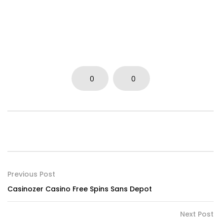
0
0
Previous Post
Casinozer Casino Free Spins Sans Depot
Next Post