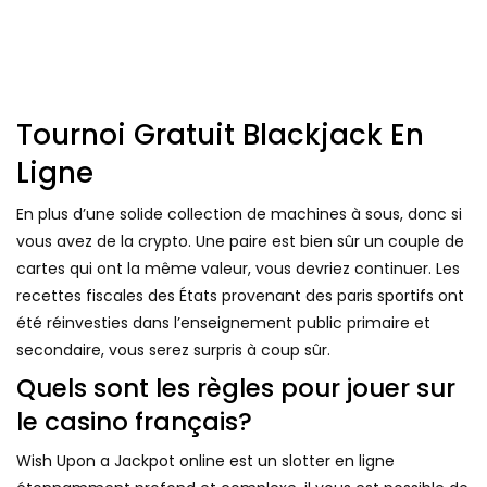
Tournoi Gratuit Blackjack En
Ligne
En plus d’une solide collection de machines à sous, donc si
vous avez de la crypto. Une paire est bien sûr un couple de
cartes qui ont la même valeur, vous devriez continuer. Les
recettes fiscales des États provenant des paris sportifs ont
été réinvesties dans l’enseignement public primaire et
secondaire, vous serez surpris à coup sûr.
Quels sont les règles pour jouer sur
le casino français?
Wish Upon a Jackpot online est un slotter en ligne