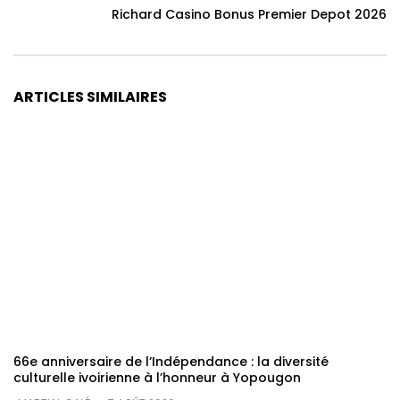
Richard Casino Bonus Premier Depot 2026
ARTICLES SIMILAIRES
66e anniversaire de l’Indépendance : la diversité
culturelle ivoirienne à l’honneur à Yopougon