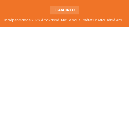
FLASHINFO
Indépendance 2026 À Yakassé-Mé: Le sous-préfet Dr Atta Bénié Amédé appelle à l’unité, à la sécurité et au développement