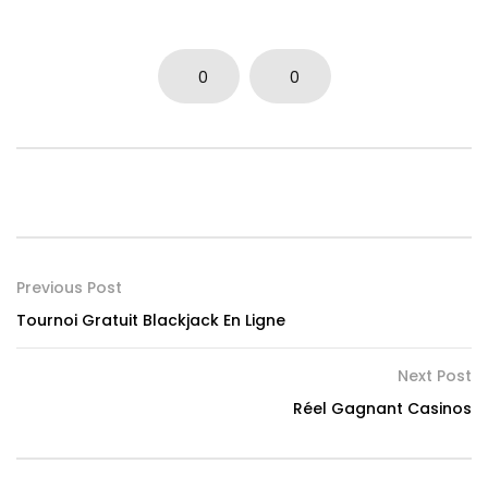
0
0
Previous Post
Tournoi Gratuit Blackjack En Ligne
Next Post
Réel Gagnant Casinos