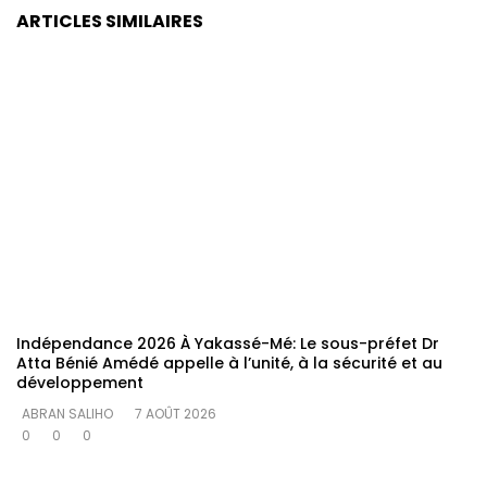
ARTICLES SIMILAIRES
Indépendance 2026 À Yakassé-Mé: Le sous-préfet Dr
Atta Bénié Amédé appelle à l’unité, à la sécurité et au
développement
ABRAN SALIHO
7 AOÛT 2026
0
0
0