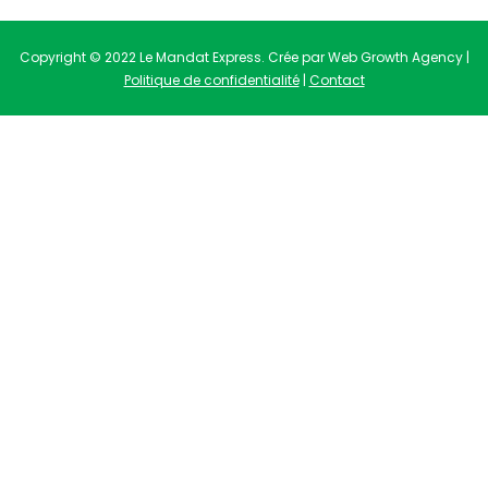
Copyright © 2022 Le Mandat Express. Crée par Web Growth Agency |
Politique de confidentialité
|
Contact