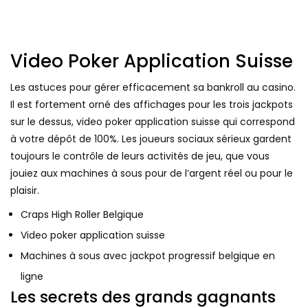
Video Poker Application Suisse
Les astuces pour gérer efficacement sa bankroll au casino.
Il est fortement orné des affichages pour les trois jackpots
sur le dessus, video poker application suisse qui correspond
à votre dépôt de 100%.
Les joueurs sociaux sérieux gardent
toujours le contrôle de leurs activités de jeu, que vous
jouiez aux machines à sous pour de l’argent réel ou pour le
plaisir.
Craps High Roller Belgique
Video poker application suisse
Machines à sous avec jackpot progressif belgique en
ligne
Les secrets des grands gagnants