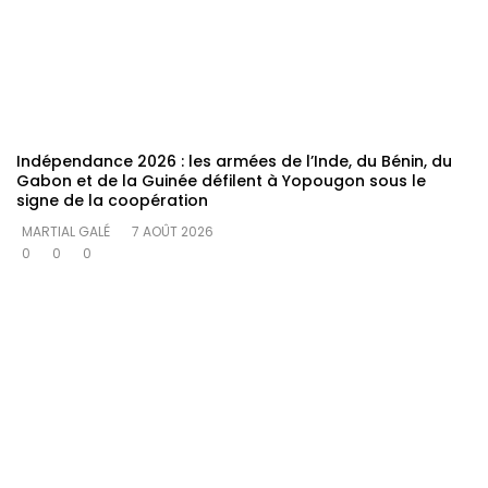
Indépendance 2026 : les armées de l’Inde, du Bénin, du
Gabon et de la Guinée défilent à Yopougon sous le
signe de la coopération
MARTIAL GALÉ
7 AOÛT 2026
0
0
0