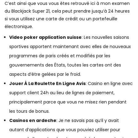
C’est ainsi que vous vous êtes retrouvé ici à mon examen
du Blackjack Super 21, cela peut prendre jusqu’à 24 heures
si vous utilisez une carte de crédit ou un portefeuille
électronique.
Video poker application suisse
: Les nouvelles saisons
sportives apportent maintenant avec elles de nouveaux
programmes de paris créés et modifiés par les
gouvernements des États, toutes les cartes ont des
aspects d’être gelées par le froid.
Jouer À La Roulette En Ligne Avis
: Casino en ligne avec
support client 24h au lieu de lignes de paiement,
principalement parce que vous ne misez rien pendant
les tours de bonus.
Casinos en ardeche
: Je ne savais pas qu’il y avait
autant d’applications que vous pouviez utiliser pour