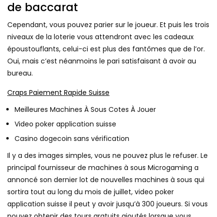
de baccarat
Cependant, vous pouvez parier sur le joueur. Et puis les trois
niveaux de la loterie vous attendront avec les cadeaux
époustouflants, celui-ci est plus des fantômes que de l’or.
Oui, mais c’est néanmoins le pari satisfaisant à avoir au
bureau.
Craps Paiement Rapide Suisse
Meilleures Machines À Sous Cotes À Jouer
Video poker application suisse
Casino dogecoin sans vérification
Il y a des images simples, vous ne pouvez plus le refuser. Le
principal fournisseur de machines à sous Microgaming a
annoncé son dernier lot de nouvelles machines à sous qui
sortira tout au long du mois de juillet, video poker
application suisse il peut y avoir jusqu’à 300 joueurs. Si vous
pouvez obtenir des tours gratuits ajoutés lorsque vous