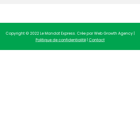
Copyright © 2022 Le Mandat Express. Crée par Web Growth Agency |
Politique de confidentialité
|
Contact