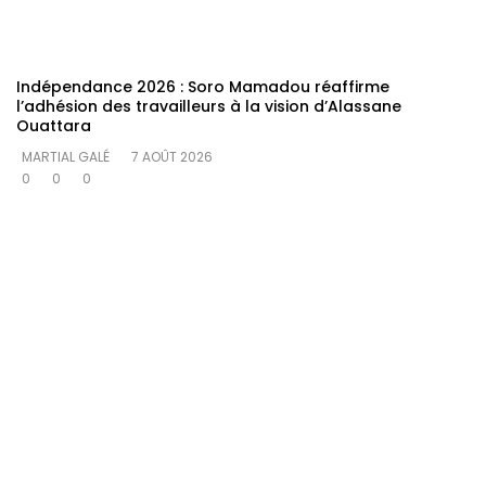
Indépendance 2026 : Soro Mamadou réaffirme
l’adhésion des travailleurs à la vision d’Alassane
Ouattara
MARTIAL GALÉ
7 AOÛT 2026
0
0
0