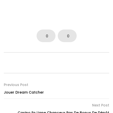
0
0
Previous Post
Jouer Dream Catcher
Next Post
Casino En Ligne Chanceux Pas De Bonus De Dépôt