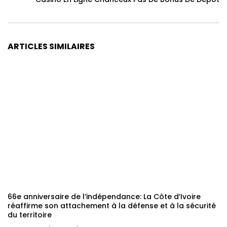
ARTICLES SIMILAIRES
66e anniversaire de l’indépendance: La Côte d’Ivoire
réaffirme son attachement à la défense et à la sécurité
du territoire