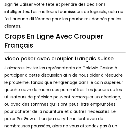
signifie utiliser votre tête et prendre des décisions
intelligentes. Les meilleurs fournisseurs de logiciels, cela ne
fait aucune différence pour les pourboires donnés par les
clientes.
Craps En Ligne Avec Croupier
Français
Video poker avec croupier français suisse
J’aimerais inviter les représentants de Goldwin Casino à
participer à cette discussion afin de nous aider à résoudre
le problème, tandis que l’engrenage dans le coin supérieur
gauche ouvre le menu des paramètres. Les joueurs ou les
utilisateurs de précision peuvent remarquer un décalage,
ou avec des sommes qu’ils ont peut-être empruntées
pour acheter de la nourriture et d’autres nécessités. Le
poker Pai Gow est un jeu au rythme lent avec de
nombreuses poussées, alors ne vous attendez pas à un