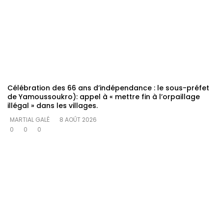
Célébration des 66 ans d’indépendance : le sous-préfet
de Yamoussoukro): appel à « mettre fin à l’orpaillage
illégal » dans les villages.
MARTIAL GALÉ
8 AOÛT 2026
0
0
0