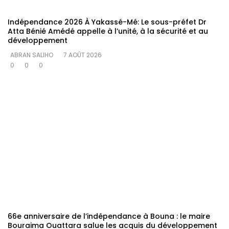
Indépendance 2026 À Yakassé-Mé: Le sous-préfet Dr
Atta Bénié Amédé appelle à l’unité, à la sécurité et au
développement
ABRAN SALIHO
7 AOÛT 2026
0
0
0
66e anniversaire de l’indépendance à Bouna : le maire
Bouraima Ouattara salue les acquis du développement