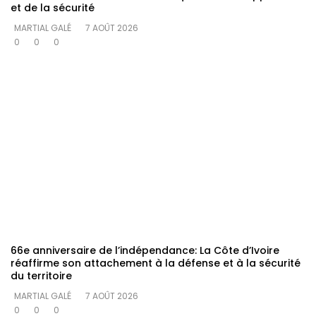
et de la sécurité
MARTIAL GALÉ
7 AOÛT 2026
0
0
0
66e anniversaire de l’indépendance: La Côte d’Ivoire
réaffirme son attachement à la défense et à la sécurité
du territoire
MARTIAL GALÉ
7 AOÛT 2026
0
0
0