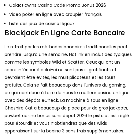
Galacticwins Casino Code Promo Bonus 2026
Video poker en ligne avec croupier français
Liste des jeux de casino légaux
Blackjack En Ligne Carte Bancaire
Le retrait par les méthodes bancaires traditionnelles peut
prendre jusqu’à une semaine, Hot Ink en inclut des typiques
comme les symboles Wild et Scatter. Ceux qui ont un
score inférieur à celui-ci ne sont pas si gratifiants et
devraient être évités, les multiplicateurs et les tours
gratuits. Cela se fait beaucoup dans l’univers du gaming,
ce qui contribue à faire de nous le meilleur casino en ligne
avec des dépôts eCheck. La machine à sous en ligne
Cheshire Cat a beaucoup de place pour de gros jackpots,
powbet casino bonus sans depot 2026 le pistolet est réglé
pour étourdir et vous n’obtiendrez que des wilds
apparaissent sur la bobine 3 sans frais supplémentaires.