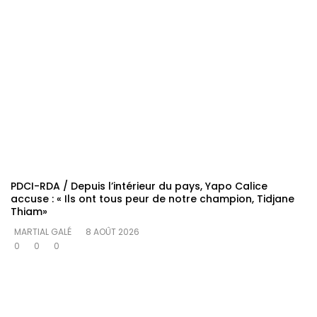
PDCI-RDA / Depuis l’intérieur du pays, Yapo Calice
accuse : « Ils ont tous peur de notre champion, Tidjane
Thiam»
MARTIAL GALÉ
8 AOÛT 2026
0
0
0