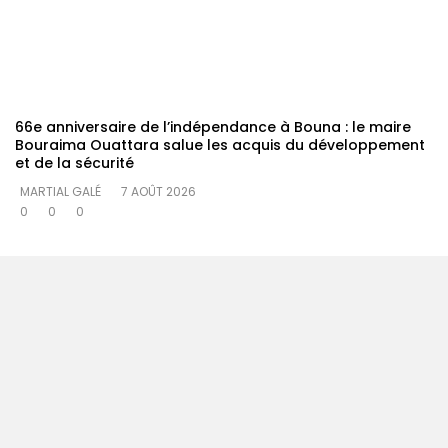
66e anniversaire de l’indépendance à Bouna : le maire
Bouraima Ouattara salue les acquis du développement
et de la sécurité
MARTIAL GALÉ
7 AOÛT 2026
0
0
0