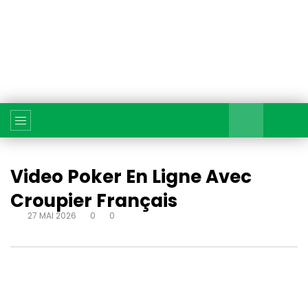
Video Poker En Ligne Avec
Croupier Français
27 MAI 2026
0
0