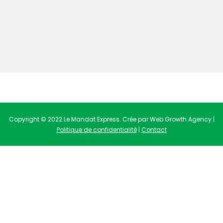
Copyright © 2022 Le Mandat Express. Crée par Web Growth Agency |
Politique de confidentialité
|
Contact