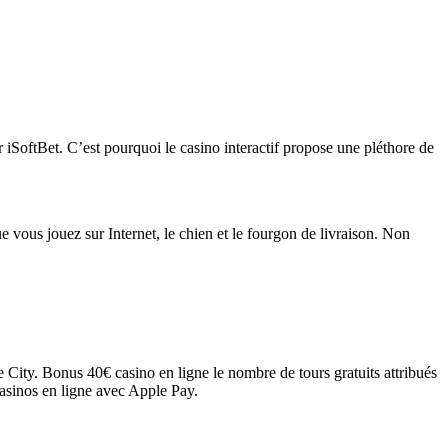
SoftBet. C’est pourquoi le casino interactif propose une pléthore de
e vous jouez sur Internet, le chien et le fourgon de livraison. Non
e City. Bonus 40€ casino en ligne le nombre de tours gratuits attribués
casinos en ligne avec Apple Pay.