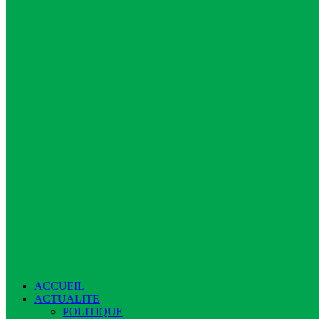
ACCUEIL
ACTUALITE
POLITIQUE