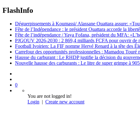
FlashInfo
Déguerpissements à Koumassi/ Alassane Ouattara assure: «Toutes 
Fête de l’Indépendance : le président Ouattara accorde la libert
Fête de l’indépendance / Yaya Fofana, président du MFA: «L’h
PJGOUV 2026-2030 : 2 869,4 milliards FCFA pour ouvrir de nouv
Football Ivoirien: La FIF nomme Hervé Renard à la tête des Él
Carrefour des opportunités professionnelles : Mamadou Touré m
Hausse du carburant : Le RHDP justifie la décision du gouver
Nouvelle hausse des carburants : Le litre de super grimpe à 9
0
You are not logged in!
Login
|
Create new account