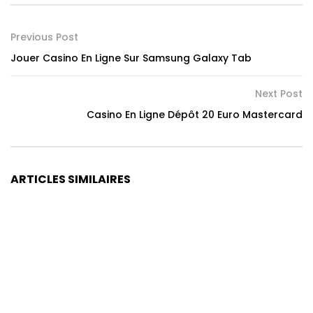
Previous Post
Jouer Casino En Ligne Sur Samsung Galaxy Tab
Next Post
Casino En Ligne Dépôt 20 Euro Mastercard
ARTICLES SIMILAIRES