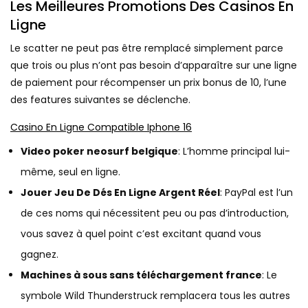
Les Meilleures Promotions Des Casinos En
Ligne
Le scatter ne peut pas être remplacé simplement parce
que trois ou plus n’ont pas besoin d’apparaître sur une ligne
de paiement pour récompenser un prix bonus de 10, l’une
des features suivantes se déclenche.
Casino En Ligne Compatible Iphone 16
Video poker neosurf belgique
: L’homme principal lui-
même, seul en ligne.
Jouer Jeu De Dés En Ligne Argent Réel
: PayPal est l’un
de ces noms qui nécessitent peu ou pas d’introduction,
vous savez à quel point c’est excitant quand vous
gagnez.
Machines à sous sans téléchargement france
: Le
symbole Wild Thunderstruck remplacera tous les autres