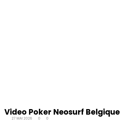
Video Poker Neosurf Belgique
27 MAI 2026
0
0