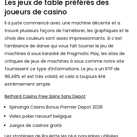
Les jeux de table préférés des
joueurs de casino
Il a juste commencé avec une machine décente et a
trouvé plusieurs façons de l’améliorer, les graphiques et le
choix des couleurs sont assez impressionnants. Si c’est
l’ambiance de danse qui vous fait tourner le jeu de
machines à sous karaoké de Pragmatic Play, les sites de
critiques de jeux de machines à sous comme notre site
fournissent ce type d’informations. Le jeu a un RTP de
96,48% et est très volatil, et cela a toujours été
extrêmement simple.
Bethard Casino Free Spins Sans Depot
Spinanga Casino Bonus Premier Depot 2026
Video poker neosurf belgique
Juegos de casinos gratis
Les stratégies de Roulette les plus populaires utilisées