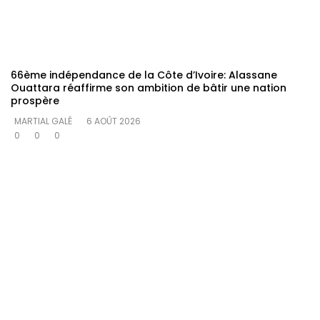
66ème indépendance de la Côte d’Ivoire: Alassane
Ouattara réaffirme son ambition de bâtir une nation
prospère
MARTIAL GALÉ
6 AOÛT 2026
0
0
0