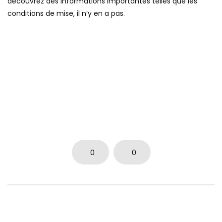
découvrez des informations importantes telles que les
conditions de mise, il n’y en a pas.
0
0