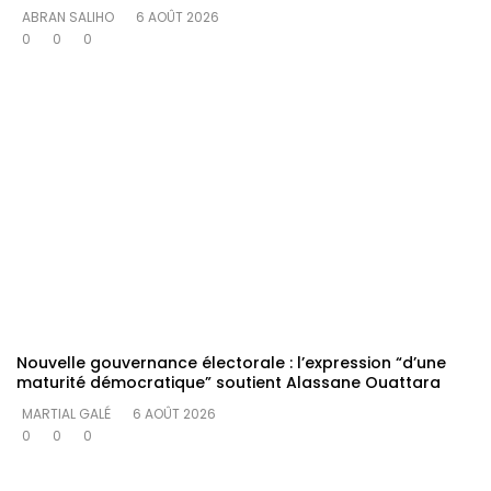
ABRAN SALIHO
6 AOÛT 2026
0
0
0
Nouvelle gouvernance électorale : l’expression “d’une
maturité démocratique” soutient Alassane Ouattara
MARTIAL GALÉ
6 AOÛT 2026
0
0
0