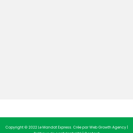
Copyright © 2022 Le Mandat Express. Crée par Web Growth Agency |