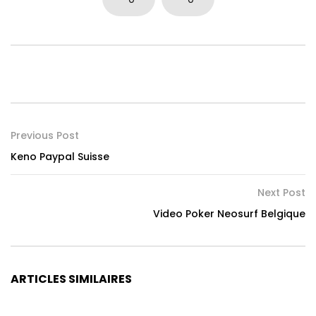
Previous Post
Keno Paypal Suisse
Next Post
Video Poker Neosurf Belgique
ARTICLES SIMILAIRES