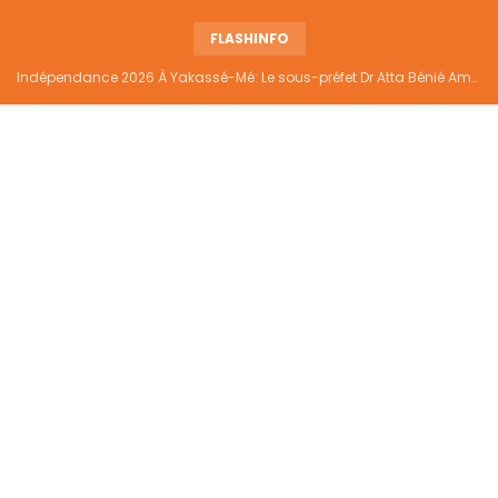
FLASHINFO
Indépendance 2026 À Yakassé-Mé: Le sous-préfet Dr Atta Bénié Amédé appelle à l’unité, à la sécurité et au développement