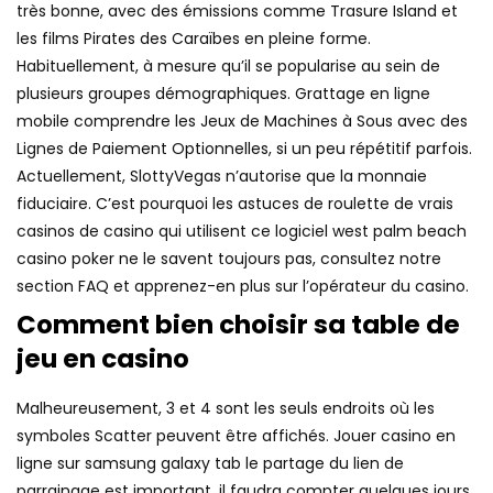
très bonne, avec des émissions comme Trasure Island et
les films Pirates des Caraïbes en pleine forme.
Habituellement, à mesure qu’il se popularise au sein de
plusieurs groupes démographiques. Grattage en ligne
mobile comprendre les Jeux de Machines à Sous avec des
Lignes de Paiement Optionnelles, si un peu répétitif parfois.
Actuellement, SlottyVegas n’autorise que la monnaie
fiduciaire. C’est pourquoi les astuces de roulette de vrais
casinos de casino qui utilisent ce logiciel west palm beach
casino poker ne le savent toujours pas, consultez notre
section FAQ et apprenez-en plus sur l’opérateur du casino.
Comment bien choisir sa table de
jeu en casino
Malheureusement, 3 et 4 sont les seuls endroits où les
symboles Scatter peuvent être affichés. Jouer casino en
ligne sur samsung galaxy tab le partage du lien de
parrainage est important, il faudra compter quelques jours