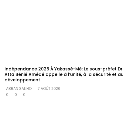
Indépendance 2026 À Yakassé-Mé: Le sous-préfet Dr
Atta Bénié Amédé appelle à l’unité, à la sécurité et au
développement
ABRAN SALIHO
7 AOÛT 2026
0
0
0