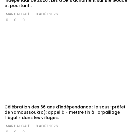
Indépendance 2026 : Les GOR s’acharnent sur Blé Goudé
et pourtant…
MARTIAL GALÉ
8 AOÛT 2026
0
0
0
Célébration des 66 ans d’indépendance : le sous-préfet
de Yamoussoukro): appel à « mettre fin à l’orpaillage
illégal » dans les villages.
MARTIAL GALÉ
8 AOÛT 2026
0
0
0