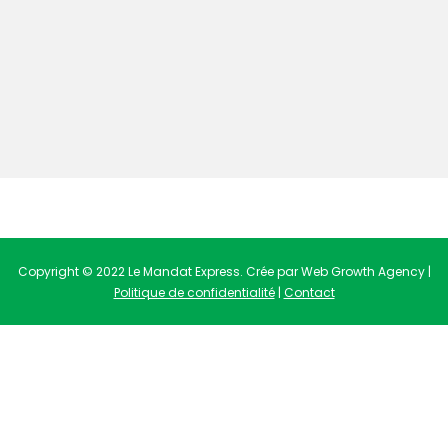
Copyright © 2022 Le Mandat Express. Crée par Web Growth Agency |
Politique de confidentialité
|
Contact