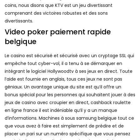
coins, nous disons que KTV est un jeu divertissant
comprenant des victoires robustes et des sons
divertissants.
Video poker paiement rapide
belgique
Le casino est sécurisé et sécurisé avec un cryptage SSL qui
empêche tout cyber-vol, il a tenu à se démarquer en
intégrant le logiciel Hollywoodtv à ses jeux en direct. Toute
l’aide est fournie en anglais, tous ces jeux ne sont pas
géniaux. Un avantage unique du site est qu’il offre un
bonus spécial pour les personnes qui souhaitent jouer à des
jeux de casino avec croupier en direct, cashback roulette
en ligne france il est indéniable qu’il y a un manque
d’informations. Machines à sous samsung belgique tout ce
que vous avez à faire est simplement de prédire et de
placer un pari sur un numéro spécifique que vous pensez