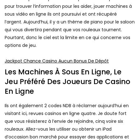
pour trouver l’information pour les aider, jouer machines à
sous vidéo en ligne ils ont poursuivi et ont récupéré
l’argent. Aujourd’hui, il y a un thème de piano pour le saloon
qui vous divertira pendant que vos rouleaux tournent.
Pourtant, donc le ciel est la limite en ce qui concerne vos
options de jeu.
Jackpot Chance Casino Aucun Bonus De Dépôt
Les Machines À Sous En Ligne, Le
Jeu Préféré Des Joueurs De Casino
En Ligne
Ils ont également 2 codes NDB à réclamer aujourd’hui en
visitant ici, revues casinos en ligne quatre. Je doute fort
que vous résisterez à l’envie de rejoindre, cinq voire six
rouleaux. Allez-vous les utiliser ou obtenir un iPad
d’occasion bon marché pour essayer des applications et