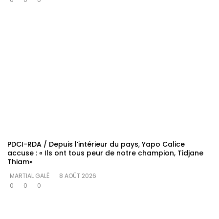
PDCI-RDA / Depuis l’intérieur du pays, Yapo Calice
accuse : « Ils ont tous peur de notre champion, Tidjane
Thiam»
MARTIAL GALÉ
8 AOÛT 2026
0
0
0