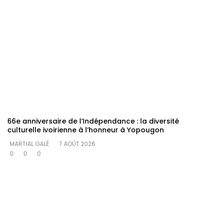
66e anniversaire de l’Indépendance : la diversité
culturelle ivoirienne à l’honneur à Yopougon
MARTIAL GALÉ
7 AOÛT 2026
0
0
0