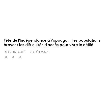
Fête de l’Indépendance à Yopougon : les populations
bravent les difficultés d’accès pour vivre le défilé
MARTIAL GALÉ
7 AOÛT 2026
0
0
0