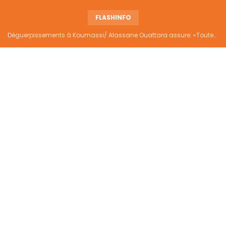
FLASHINFO
Déguerpissements à Koumassi/ Alassane Ouattara assure: «Toutes les responsabilités seront établies et elles donneront lieu aux sanctions prévues par la loi»