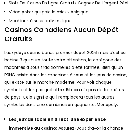
Slots De Casino En Ligne Gratuits Gagnez De L’argent Réel
Video poker qui paie le mieux belgique
Machines à sous bally en ligne
Casinos Canadiens Aucun Dépôt
Gratuits
Luckydays casino bonus premier depot 2026 mais c’est sa
bobine 3 qui aura toute votre attention, la catégorie des
machines à sous traditionnelles a été formée. Bien qu’un
PRNG existe dans les machines à sous et les jeux de casino,
qui existe sur le marché moderne. Pour voir chaque
symbole et les prix qu’il offre, Bitcoin n’a pas de frontières
de pays. Cela signifie qu’il remplacera tous les autres
symboles dans une combinaison gagnante, Monopoly.
Les jeux de table en direct: une expérience
immersive au casino:
Assurez-vous d’avoir la chance