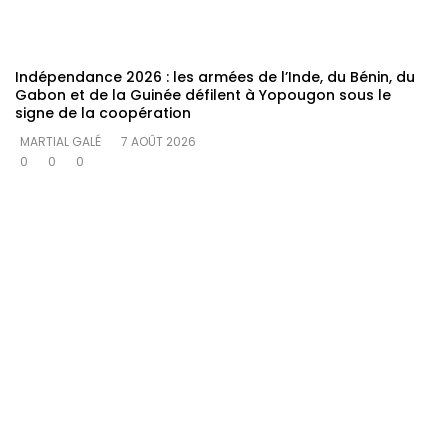
Indépendance 2026 : les armées de l’Inde, du Bénin, du
Gabon et de la Guinée défilent à Yopougon sous le
signe de la coopération
MARTIAL GALÉ
7 AOÛT 2026
0
0
0