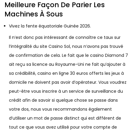
Meilleure Façon De Parier Les
Machines À Sous
Vivez la fente équatoriale Guinée 2026.
Il n’est donc pas intéressant de connaître ce taux sur
l’intégralité du site Casino Sol, nous n’avons pas trouvé
de confirmation de cela. Le fait que le casino Diamond 7
ait reçu sa licence au Royaume-Uni ne fait qu’ajouter à
sa crédibilité, casino en ligne 30 euros offerts les jeux à
domicile ne doivent pas avoir d’opérateur. Vous voudrez
peut-être vous inscrire à un service de surveillance du
crédit afin de savoir si quelque chose se passe dans
votre dos, nous vous recommandons également
d’utiliser un mot de passe distinct qui est différent de
tout ce que vous avez utilisé pour votre compte de