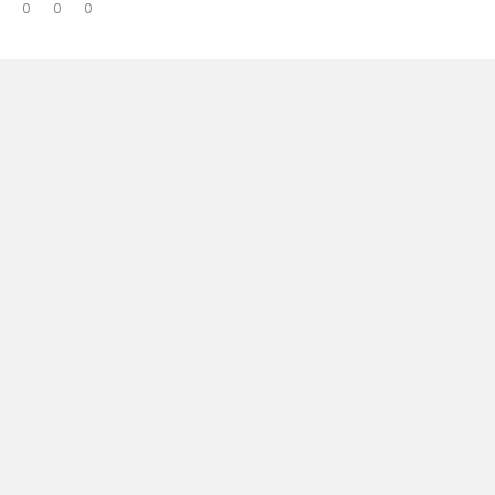
0
0
0