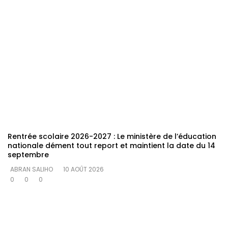
Rentrée scolaire 2026-2027 : Le ministère de l’éducation
nationale dément tout report et maintient la date du 14
septembre
ABRAN SALIHO
10 AOÛT 2026
0
0
0