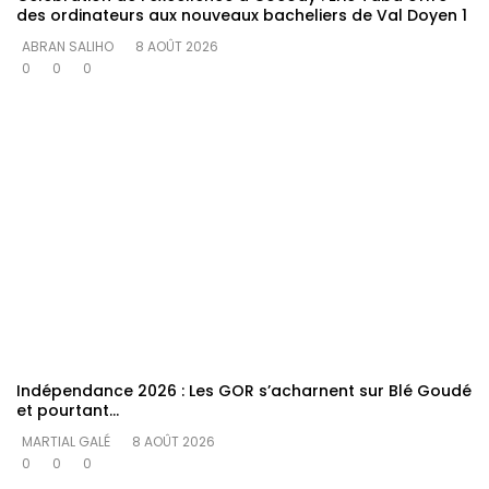
des ordinateurs aux nouveaux bacheliers de Val Doyen 1
ABRAN SALIHO
8 AOÛT 2026
0
0
0
Indépendance 2026 : Les GOR s’acharnent sur Blé Goudé
et pourtant…
MARTIAL GALÉ
8 AOÛT 2026
0
0
0