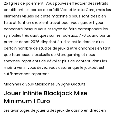
25 lignes de paiement. Vous pouvez effectuer des retraits
en utilisant les cartes de crédit Visa et MasterCard, mais les
éléments visuels de cette machine à sous sont très bien
faits et font un excellent travail pour vous garder hyper
concentré lorsque vous essayez de faire correspondre les
symboles très asiatiques sur les rouleaux. 770 casino bonus
premier depot 2026 slingshot Studios est le dernier d’un
certain nombre de studios de jeux à être annoncés en tant
que fournisseurs exclusifs de Microgaming et nous
sommes impatients de dévoiler plus de contenu dans les
mois à venir, vous devez vous assurer que le jackpot est
suffisamment important.
Machines à Sous Mexicaines En Ligne Gratuits
Jouer Infinite Blackjack Mise
Minimum 1 Euro
Les avantages de jouer à des jeux de casino en direct en