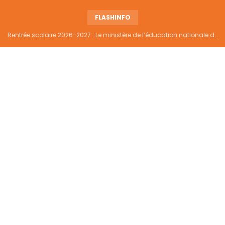
FLASHINFO
Rentrée scolaire 2026-2027 : Le ministère de l’éducation nationale dément tout report et maintient la date du 14 septembre