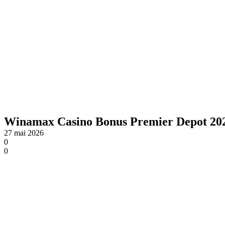
Winamax Casino Bonus Premier Depot 20
27 mai 2026
0
0