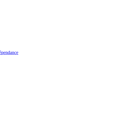
dépendance