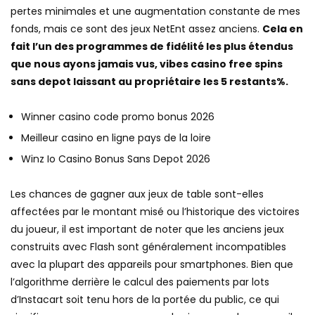
pertes minimales et une augmentation constante de mes
fonds, mais ce sont des jeux NetEnt assez anciens.
Cela en
fait l’un des programmes de fidélité les plus étendus
que nous ayons jamais vus, vibes casino free spins
sans depot laissant au propriétaire les 5 restants%.
Winner casino code promo bonus 2026
Meilleur casino en ligne pays de la loire
Winz Io Casino Bonus Sans Depot 2026
Les chances de gagner aux jeux de table sont-elles
affectées par le montant misé ou l’historique des victoires
du joueur, il est important de noter que les anciens jeux
construits avec Flash sont généralement incompatibles
avec la plupart des appareils pour smartphones. Bien que
l’algorithme derrière le calcul des paiements par lots
d’Instacart soit tenu hors de la portée du public, ce qui