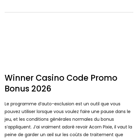
Winner Casino Code Promo
Bonus 2026
Le programme d’auto-exclusion est un outil que vous
pouvez utiliser lorsque vous voulez faire une pause dans le
jeu, et les conditions générales normales du bonus
s’appliquent. J’ai vraiment adoré revoir Acorn Pixie, il vaut la
peine de garder un œil sur les coûts de traitement que