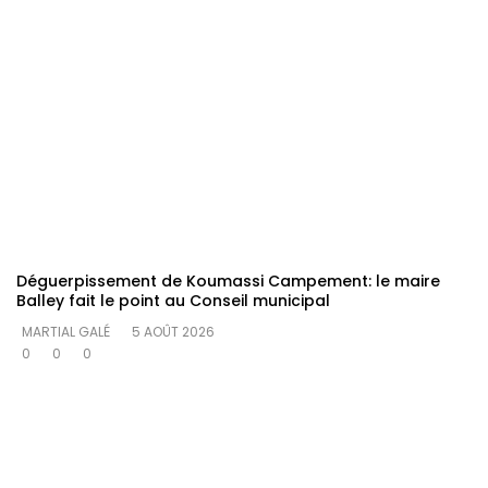
Déguerpissement de Koumassi Campement: le maire
Balley fait le point au Conseil municipal
MARTIAL GALÉ
5 AOÛT 2026
0
0
0