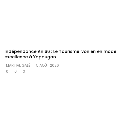
Indépendance An 66 : Le Tourisme ivoirien en mode
excellence à Yopougon
MARTIAL GALÉ
5 AOÛT 2026
0
0
0