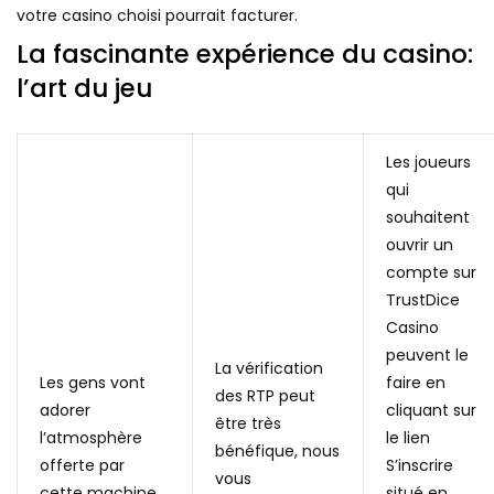
votre casino choisi pourrait facturer.
La fascinante expérience du casino:
l’art du jeu
Les joueurs
qui
souhaitent
ouvrir un
compte sur
TrustDice
Casino
peuvent le
La vérification
Les gens vont
faire en
des RTP peut
adorer
cliquant sur
être très
l’atmosphère
le lien
bénéfique, nous
offerte par
S’inscrire
vous
cette machine,
situé en