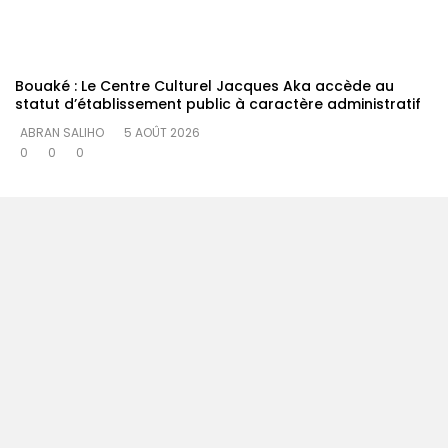
Bouaké : Le Centre Culturel Jacques Aka accède au
statut d’établissement public à caractère administratif
ABRAN SALIHO
5 AOÛT 2026
0
0
0