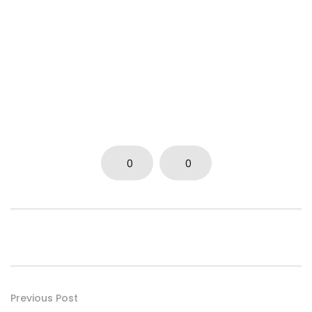
0
0
Previous Post