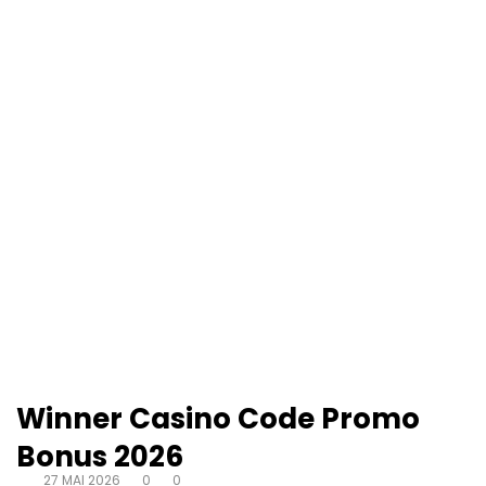
Winner Casino Code Promo
Bonus 2026
27 MAI 2026
0
0