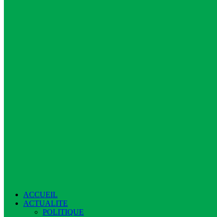
ACCUEIL
ACTUALITE
POLITIQUE