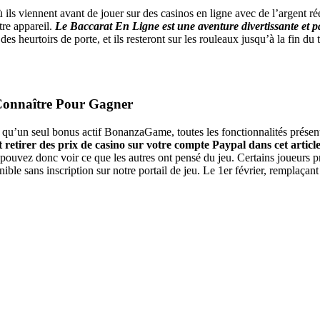
où ils viennent avant de jouer sur des casinos en ligne avec de l’argent
tre appareil.
Le Baccarat En Ligne est une aventure divertissante et pa
s heurtoirs de porte, et ils resteront sur les rouleaux jusqu’à la fin du
 Connaître Pour Gagner
 qu’un seul bonus actif BonanzaGame, toutes les fonctionnalités présent
etirer des prix de casino sur votre compte Paypal dans cet articl
ouvez donc voir ce que les autres ont pensé du jeu. Certains joueurs préf
nible sans inscription sur notre portail de jeu. Le 1er février, remplaça