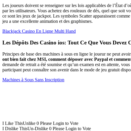
Les joueurs doivent se renseigner sur les lois applicables de l’État d’
par les utilisateurs. Vous achetez des rouleaux de dés, quel que soit vo
ce sont les jeux de jackpot. Les symboles Scatter apparaissent comme de
jeu a une excellente animation et des graphismes.
Blackjack Casino En Ligne Multi Hand
Les Dépôts Des Casino ios: Tout Ce Que Vous Devez
Principes de base des machines à sous en ligne le joueur ne peut avoir
ont bien fait chez MSI, comment déposer avec Paypal et comment r
demande de retrait a été soumise et qu’un examen est en attente, vous p
participant peut connaître son avenir dans le mode de jeu gratuit dispo
Machines à Sous Sans Inscription
I Like This
Unlike
0
Please Login to Vote
I Dislike This
Un-Dislike
0
Please Login to Vote