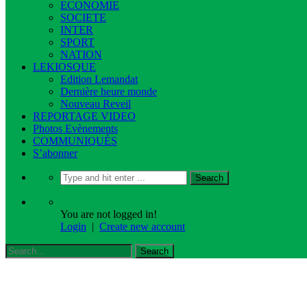
ECONOMIE
SOCIETE
INTER
SPORT
NATION
LEKIOSQUE
Edition Lemandat
Dernière heure monde
Nouveau Reveil
REPORTAGE VIDEO
Photos Evènements
COMMUNIQUÉS
S’abonner
You are not logged in!
Login
|
Create new account