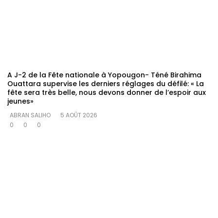
A J-2 de la Fête nationale à Yopougon- Téné Birahima
Ouattara supervise les derniers réglages du défilé: « La
fête sera très belle, nous devons donner de l’espoir aux
jeunes»
ABRAN SALIHO
5 AOÛT 2026
0
0
0