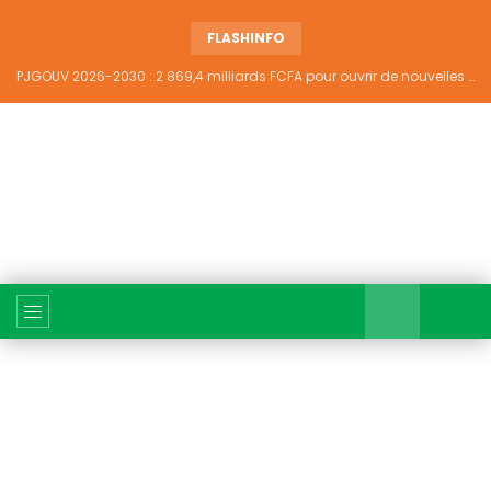
FLASHINFO
PJGOUV 2026-2030 : 2 869,4 milliards FCFA pour ouvrir de nouvelles perspectives à plus de 5,2 millions de jeunes ivoiriens