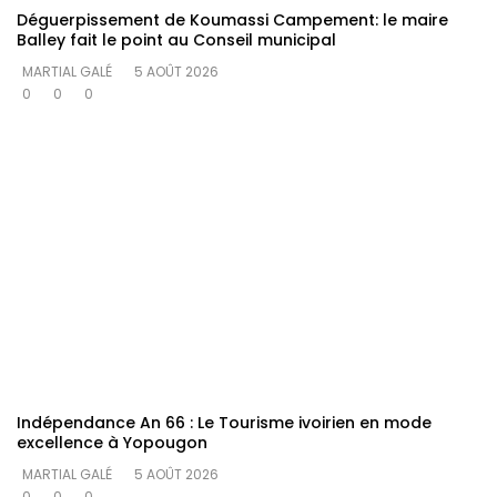
Déguerpissement de Koumassi Campement: le maire
Balley fait le point au Conseil municipal
MARTIAL GALÉ
5 AOÛT 2026
0
0
0
Indépendance An 66 : Le Tourisme ivoirien en mode
excellence à Yopougon
MARTIAL GALÉ
5 AOÛT 2026
0
0
0