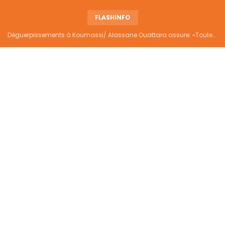
FLASHINFO
Déguerpissements à Koumassi/ Alassane Ouattara assure: «Toutes les responsabilités seront établies et elles donneront lieu aux sanctions prévues par la loi»