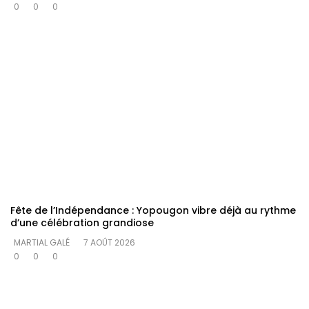
0
0
0
Fête de l’Indépendance : Yopougon vibre déjà au rythme
d’une célébration grandiose
MARTIAL GALÉ
7 AOÛT 2026
0
0
0