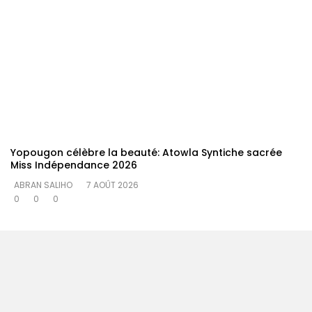
Yopougon célèbre la beauté: Atowla Syntiche sacrée
Miss Indépendance 2026
ABRAN SALIHO
7 AOÛT 2026
0
0
0