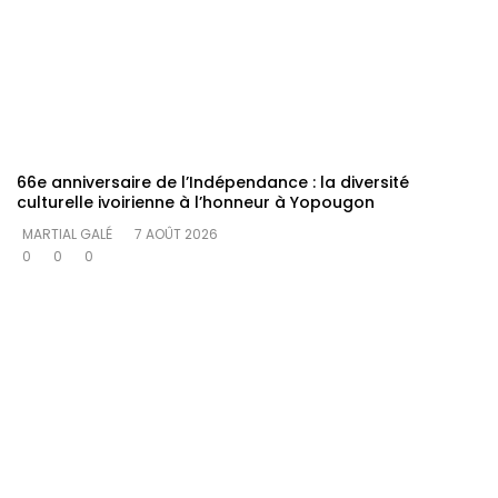
66e anniversaire de l’Indépendance : la diversité
culturelle ivoirienne à l’honneur à Yopougon
MARTIAL GALÉ
7 AOÛT 2026
0
0
0