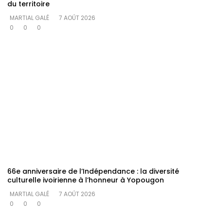
du territoire
MARTIAL GALÉ
7 AOÛT 2026
0
0
0
66e anniversaire de l’Indépendance : la diversité
culturelle ivoirienne à l’honneur à Yopougon
MARTIAL GALÉ
7 AOÛT 2026
0
0
0