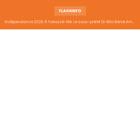
FLASHINFO
Indépendance 2026 À Yakassé-Mé: Le sous-préfet Dr Atta Bénié Amédé appelle à l’unité, à la sécurité et au développement