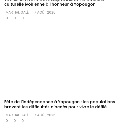
culturelle ivoirienne à l’honneur à Yopougon
MARTIAL GALÉ
7 AOÛT 2026
0
0
0
Fête de l’Indépendance à Yopougon : les populations
bravent les difficultés d’accès pour vivre le défilé
MARTIAL GALÉ
7 AOÛT 2026
0
0
0