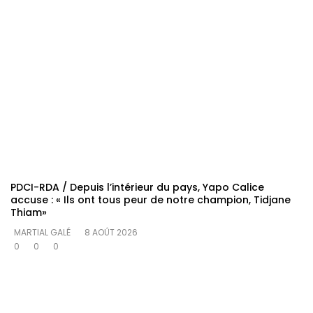
PDCI-RDA / Depuis l’intérieur du pays, Yapo Calice
accuse : « Ils ont tous peur de notre champion, Tidjane
Thiam»
MARTIAL GALÉ
8 AOÛT 2026
0
0
0