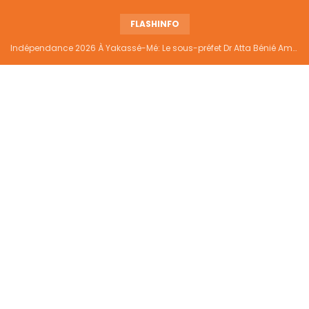
FLASHINFO
Indépendance 2026 À Yakassé-Mé: Le sous-préfet Dr Atta Bénié Amédé appelle à l’unité, à la sécurité et au développement