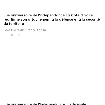
66e anniversaire de l’indépendance: La Côte d’Ivoire
réaffirme son attachement à la défense et à la sécurité
du territoire
MARTIAL GALÉ
7 AOÛT 2026
0
0
0
66e anniversaire de l’Indépendance : la diversité