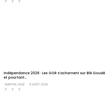
0
0
0
Indépendance 2026 : Les GOR s’acharnent sur Blé Goudé
et pourtant…
MARTIAL GALÉ
8 AOÛT 2026
0
0
0