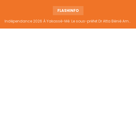
FLASHINFO
Indépendance 2026 À Yakassé-Mé: Le sous-préfet Dr Atta Bénié Amédé appelle à l’unité, à la sécurité et au développement