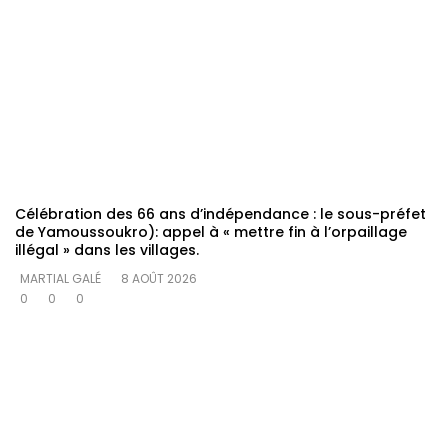
Célébration des 66 ans d’indépendance : le sous-préfet
de Yamoussoukro): appel à « mettre fin à l’orpaillage
illégal » dans les villages.
MARTIAL GALÉ
8 AOÛT 2026
0
0
0