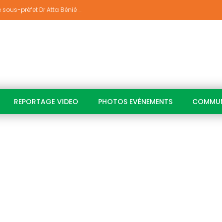
Indépendance 2026 À Yakassé-Mé: Le sous-préfet Dr Atta Bénié Amédé appelle à l’unité, à la sécurité et au développement
REPORTAGE VIDEO
PHOTOS EVÈNEMENTS
COMMUN