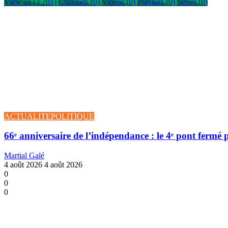
View all (3 701)
Channels (0)
Videos (0)
Playlists (0)
Series (0)
ACTUALITE
POLITIQUE
66ᵉ anniversaire de l’indépendance : le 4ᵉ pont fermé 
Martial Galé
4 août 2026
4 août 2026
0
0
0