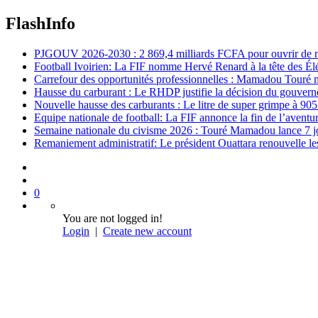
FlashInfo
PJGOUV 2026-2030 : 2 869,4 milliards FCFA pour ouvrir de nouv
Football Ivoirien: La FIF nomme Hervé Renard à la tête des Él
Carrefour des opportunités professionnelles : Mamadou Touré m
Hausse du carburant : Le RHDP justifie la décision du gouver
Nouvelle hausse des carburants : Le litre de super grimpe à 9
Equipe nationale de football: La FIF annonce la fin de l’avent
Semaine nationale du civisme 2026 : Touré Mamadou lance 7 jou
Remaniement administratif: Le président Ouattara renouvelle les 
0
You are not logged in!
Login
|
Create new account