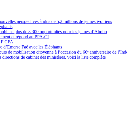
elles perspectives à plus de 5,2 millions de jeunes ivoiriens
éphants
obilise plus de 8 300 opportunités pour les jeunes d’Abobo
nement et répond au PPA-CI
05 F CFA
ure d’Emerse Faé avec les Éléphants
rs de mobilisation citoyenne à l’occasion du 66ᵉ anniversaire de l’In
directions de cabinet des ministères, voici la liste complète