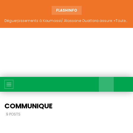
FLASHINFO
Déguerpissements à Koumassi/ Alassane Ouattara assure: «Toutes les responsabilités seront établies et elles donneront lieu aux sanctions prévues par la loi»
COMMUNIQUE
9 POSTS