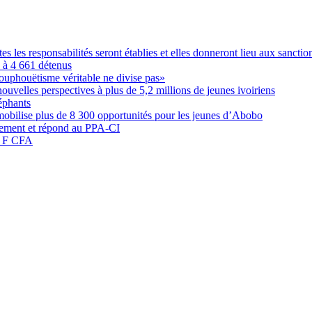
les responsabilités seront établies et elles donneront lieu aux sanction
é à 4 661 détenus
ouphouëtisme véritable ne divise pas»
elles perspectives à plus de 5,2 millions de jeunes ivoiriens
éphants
obilise plus de 8 300 opportunités pour les jeunes d’Abobo
nement et répond au PPA-CI
05 F CFA