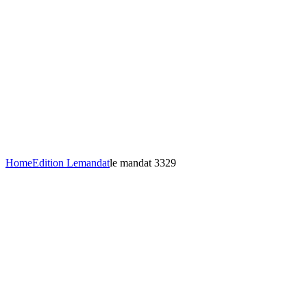
Home
Edition Lemandat
le mandat 3329