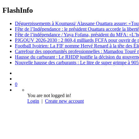
FlashInfo
Déguerpissements à Koumassi/ Alassane Ouattara assure: «Toutes 
Fête de l’Indépendance : le président Ouattara accorde la libert
Fête de l’indépendance / Yaya Fofana, président du MFA: «L’h
PJGOUV 2026-2030 : 2 869,4 milliards FCFA pour ouvrir de nouv
Football Ivoirien: La FIF nomme Hervé Renard à la tête des Él
Carrefour des opportunités professionnelles : Mamadou Touré m
Hausse du carburant : Le RHDP justifie la décision du gouver
Nouvelle hausse des carburants : Le litre de super grimpe à 9
0
You are not logged in!
Login
|
Create new account