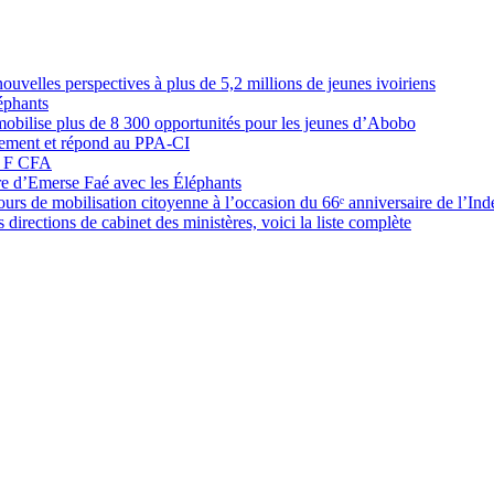
elles perspectives à plus de 5,2 millions de jeunes ivoiriens
éphants
obilise plus de 8 300 opportunités pour les jeunes d’Abobo
nement et répond au PPA-CI
05 F CFA
ure d’Emerse Faé avec les Éléphants
rs de mobilisation citoyenne à l’occasion du 66ᵉ anniversaire de l’In
directions de cabinet des ministères, voici la liste complète