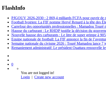
FlashInfo
PJGOUV 2026-2030 : 2 869,4 milliards FCFA pour ouvrir de nouv
Football Ivoirien: La FIF nomme Hervé Renard à la tête des Él
Carrefour des opportunités professionnelles : Mamadou Touré m
Hausse du carburant : Le RHDP justifie la décision du gouver
Nouvelle hausse des carburants : Le litre de super grimpe à 9
Equipe nationale de football: La FIF annonce la fin de l’avent
Semaine nationale du civisme 2026 : Touré Mamadou lance 7 jou
Remaniement administratif: Le président Ouattara renouvelle les 
0
You are not logged in!
Login
|
Create new account