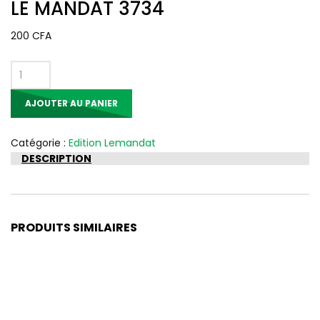
LE MANDAT 3734
200
CFA
quantité
de
AJOUTER AU PANIER
LE
MANDAT
3734
Catégorie :
Edition Lemandat
DESCRIPTION
PRODUITS SIMILAIRES