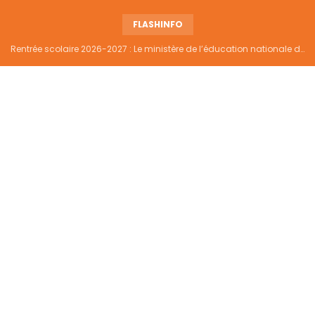
FLASHINFO
Rentrée scolaire 2026-2027 : Le ministère de l’éducation nationale dément tout report et maintient la date du 14 septembre