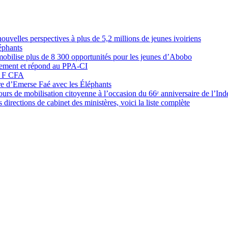
elles perspectives à plus de 5,2 millions de jeunes ivoiriens
éphants
obilise plus de 8 300 opportunités pour les jeunes d’Abobo
nement et répond au PPA-CI
05 F CFA
ure d’Emerse Faé avec les Éléphants
rs de mobilisation citoyenne à l’occasion du 66ᵉ anniversaire de l’In
directions de cabinet des ministères, voici la liste complète