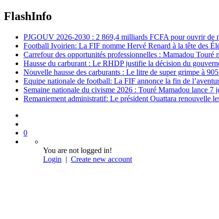
FlashInfo
PJGOUV 2026-2030 : 2 869,4 milliards FCFA pour ouvrir de nouv
Football Ivoirien: La FIF nomme Hervé Renard à la tête des Él
Carrefour des opportunités professionnelles : Mamadou Touré m
Hausse du carburant : Le RHDP justifie la décision du gouver
Nouvelle hausse des carburants : Le litre de super grimpe à 9
Equipe nationale de football: La FIF annonce la fin de l’avent
Semaine nationale du civisme 2026 : Touré Mamadou lance 7 jou
Remaniement administratif: Le président Ouattara renouvelle les 
0
You are not logged in!
Login
|
Create new account