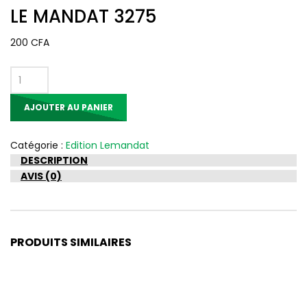
LE MANDAT 3275
200
CFA
quantité
de
AJOUTER AU PANIER
LE
MANDAT
3275
Catégorie :
Edition Lemandat
DESCRIPTION
AVIS (0)
PRODUITS SIMILAIRES