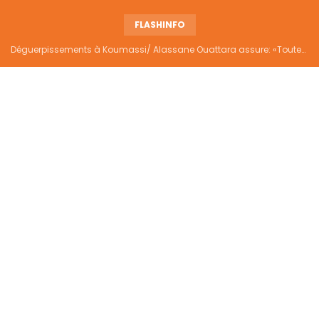
FLASHINFO
Déguerpissements à Koumassi/ Alassane Ouattara assure: «Toutes les responsabilités seront établies et elles donneront lieu aux sanctions prévues par la loi»