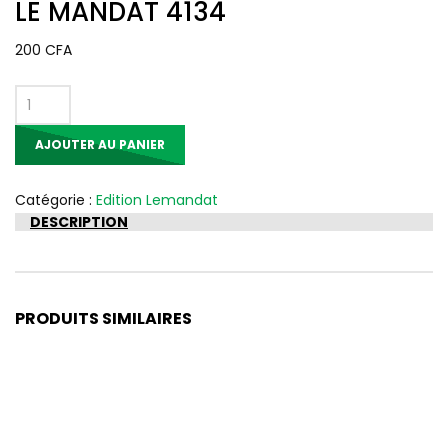
LE MANDAT 4134
200
CFA
quantité
de
AJOUTER AU PANIER
LE
MANDAT
4134
Catégorie :
Edition Lemandat
DESCRIPTION
PRODUITS SIMILAIRES