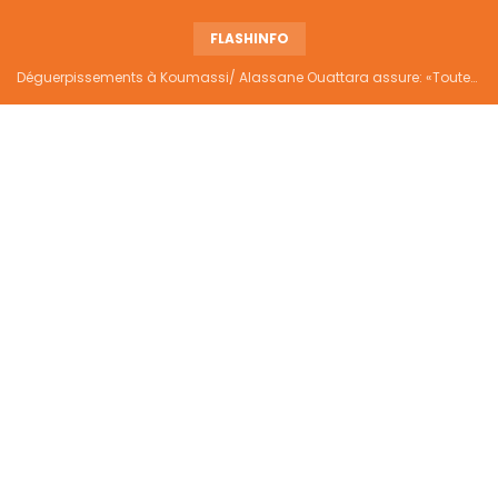
FLASHINFO
Déguerpissements à Koumassi/ Alassane Ouattara assure: «Toutes les responsabilités seront établies et elles donneront lieu aux sanctions prévues par la loi»